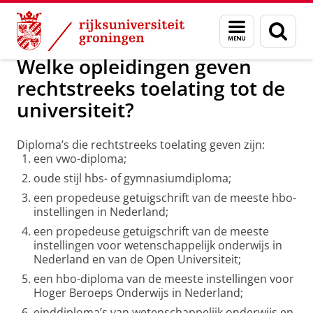
Skip
Skip
Onderwijs
Toelating / vooropleiding
Menu
Zoek
to
to
en
Content
Navigation
zoeken
Welke opleidingen geven
rechtstreeks toelating tot de
universiteit?
Diploma’s die rechtstreeks toelating geven zijn:
een vwo-diploma;
oude stijl hbs- of gymnasiumdiploma;
een propedeuse getuigschrift van de meeste hbo-
instellingen in Nederland;
een propedeuse getuigschrift van de meeste
instellingen voor wetenschappelijk onderwijs in
Nederland en van de Open Universiteit;
een hbo-diploma van de meeste instellingen voor
Hoger Beroeps Onderwijs in Nederland;
einddiploma’s van wetenschappelijk onderwijs en