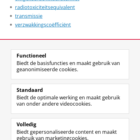
radiotoxiciteitsequivalent
transmissie
verzwakkingscoëfficiënt
Laatst gewijzigd:
06 januari 2026 09:34
Functioneel
View this page in:
English
Biedt de basisfuncties en maakt gebruik van
geanonimiseerde cookies.
F
L
R
I
Y
Volg de RUG
a
i
S
n
o
Standaard
c
n
S
s
u
Biedt de optimale werking en maakt gebruik
e
k
-
t
T
Studiekiezers
van onder andere videocookies.
b
e
f
a
u
Maatschappij/bedrijven
o
d
e
g
b
o
I
e
r
e
Alumni
k
n
d
a
-
Volledig
p
-
R
m
k
Biedt gepersonaliseerde content en maakt
Over ons
a
p
i
-
a
gebruik van marketingcookies.