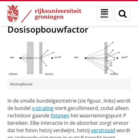
Skip
Skip
Groningen Academy for Radiation Protection
Menu
Zoek
to
to
en
Content
Navigation
zoeken
Dosisopbouwfactor
dosisopbouw
In de smalle bundelgeometrie (zie figuur, links) wordt
de bundel
γ-straling
sterk gecollimeerd, zodat alleen
rechtdoor gaande
fotonen
het waarnemingspunt P
bereiken. Elke interactie in de absorber zorgt ervoor
dat het foton hetzij verdwijnt, hetzij
verstrooid
wordt
en zodoende niet meer in punt P terecht komt.