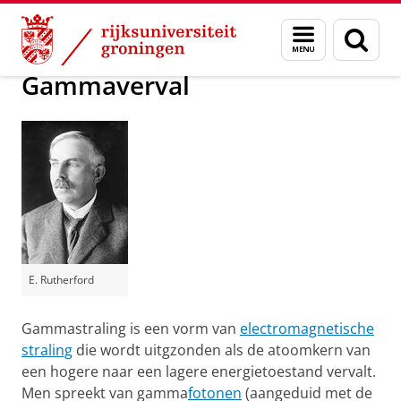
Skip
Skip
Groningen Academy for Radiation Protection
Menu
Zoek
to
to
en
Content
Navigation
zoeken
Gammaverval
E. Rutherford
Gammastraling is een vorm van
electromagnetische
straling
die wordt uitgzonden als de atoomkern van
een hogere naar een lagere energietoestand vervalt.
Men spreekt van gamma
fotonen
(aangeduid met de