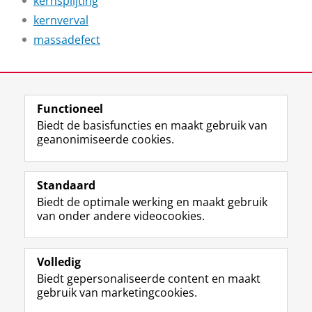
kernsplijting
kernverval
massadefect
Laatst gewijzigd:
09 januari 2026 21:59
Functioneel
View this page in:
English
Biedt de basisfuncties en maakt gebruik van
geanonimiseerde cookies.
F
L
R
I
Y
Volg de RUG
a
i
S
n
o
Standaard
c
n
S
s
u
Biedt de optimale werking en maakt gebruik
e
k
-
t
T
Studiekiezers
van onder andere videocookies.
b
e
f
a
u
Maatschappij/bedrijven
o
d
e
g
b
o
I
e
r
e
Alumni
k
n
d
a
-
Volledig
p
-
R
m
k
Biedt gepersonaliseerde content en maakt
Over ons
a
p
i
-
a
gebruik van marketingcookies.
g
a
j
a
n