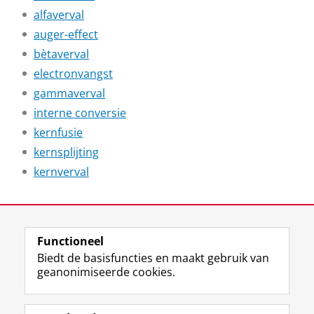
alfaverval
auger-effect
bètaverval
electronvangst
gammaverval
interne conversie
kernfusie
kernsplijting
kernverval
Laatst gewijzigd:
07 juli 2026 09:16
Functioneel
View this page in:
English
Biedt de basisfuncties en maakt gebruik van
geanonimiseerde cookies.
F
L
R
I
Y
Volg de RUG
a
i
S
n
o