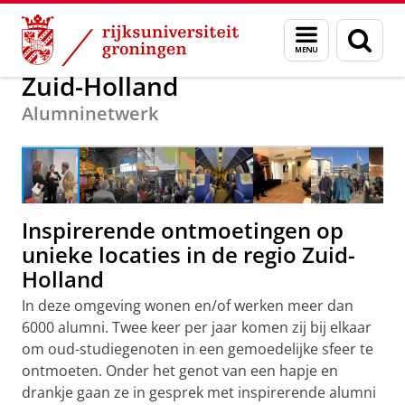
Skip
Skip
Alumni
Voor alumni
Alumninetwerken
Nederland
Menu
Zoek
to
to
en
Content
Navigation
zoeken
Zuid-Holland
Alumninetwerk
Den Haag, Renkse Leijten, Floor Bremer & Otto de Witt
Wijnen (najaar 2023)
Inspirerende ontmoetingen op
unieke locaties in de regio Zuid-
Holland
In deze omgeving wonen en/of werken meer dan
6000 alumni. Twee keer per jaar komen zij bij elkaar
om oud-studiegenoten in een gemoedelijke sfeer te
ontmoeten. Onder het genot van een hapje en
drankje gaan ze in gesprek met inspirerende alumni