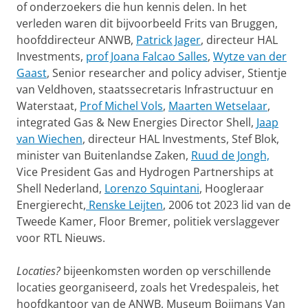
of onderzoekers die hun kennis delen. In het
verleden waren dit bijvoorbeeld Frits van Bruggen,
hoofddirecteur ANWB,
Patrick Jager
, directeur HAL
Investments,
prof Joana Falcao Salles
,
Wytze van der
Gaast
, Senior researcher and policy adviser, Stientje
van Veldhoven, staatssecretaris Infrastructuur en
Waterstaat,
Prof Michel Vols
,
Maarten Wetselaar
,
integrated Gas & New Energies Director Shell,
Jaap
van Wiechen
, directeur HAL Investments, Stef Blok,
minister van Buitenlandse Zaken,
Ruud de Jongh,
Vice President Gas and Hydrogen Partnerships at
Shell Nederland,
Lorenzo Squintani
, Hoogleraar
Energierecht,
Renske Leijten
, 2006 tot 2023 lid van de
Tweede Kamer, Floor Bremer, politiek verslaggever
voor RTL Nieuws.
Locaties?
bijeenkomsten worden op verschillende
locaties georganiseerd, zoals het Vredespaleis, het
hoofdkantoor van de ANWB, Museum Boijmans Van