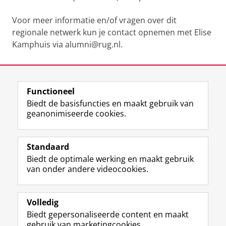
Voor meer informatie en/of vragen over dit
regionale netwerk kun je contact opnemen met Elise
Kamphuis via alumni@rug.nl.
Laatst gewijzigd:
01 juni 2026 14:40
Functioneel
View this page in:
English
Biedt de basisfuncties en maakt gebruik van
geanonimiseerde cookies.
F
L
R
I
Y
Volg de RUG
a
i
S
n
o
Standaard
c
n
S
s
u
Biedt de optimale werking en maakt gebruik
e
k
-
t
T
Studiekiezers
van onder andere videocookies.
b
e
f
a
u
Maatschappij/bedrijven
o
d
e
g
b
o
I
e
r
e
Alumni
k
n
d
a
-
Volledig
p
-
R
m
k
Biedt gepersonaliseerde content en maakt
Over ons
a
p
i
-
a
gebruik van marketingcookies.