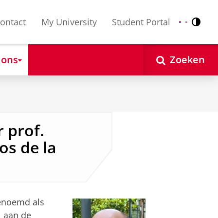
ontact
My University
Student Portal
Contr
Nederlands
English
 ons
Zoeken
 prof.
os de la
benoemd als
l aan de