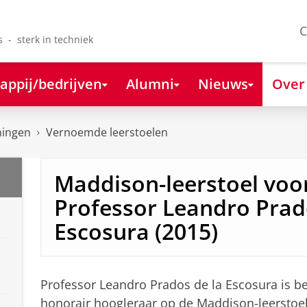
C
s - sterk in techniek
appij/bedrijven
Alumni
Nieuws
Over
ningen
Vernoemde leerstoelen
Maddison-leerstoel voor
Professor Leandro Prad
Escosura (2015)
Professor Leandro Prados de la Escosura is 
honorair hoogleraar op de Maddison-leerstoe