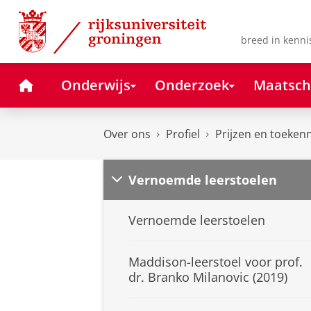
Skip
Skip
to
to
Content
Navigation
breed in kenni
Home
Onderwijs
Onderzoek
Maatsch
Over ons
Profiel
Prijzen en toeken
Vernoemde leerstoelen
Vernoemde leerstoelen
Maddison-leerstoel voor prof.
dr. Branko Milanovic (2019)