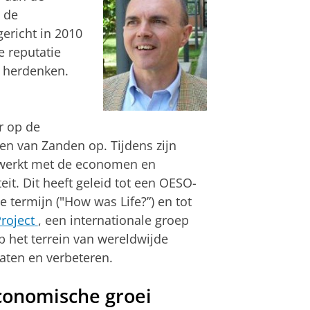
 de
gericht in 2010
 reputatie
e herdenken.
r op de
ten van Zanden
op. Tijdens zijn
ewerkt met de economen en
it. Dit heeft geleid tot een OESO-
 termijn ("How was Life?”) en tot
roject
, een internationale groep
 het terrein van wereldwijde
aten en verbeteren.
conomische groei