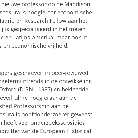
de nieuwe professor op de Maddison
Escosura is hoogleraar economische
 Madrid en Research Fellow aan het
j is gespecialiseerd in het meten
e en Latijns-Amerika, maar ook in
s en economische vrijheid.
apers geschreven in peer-reviewed
angetermijntrends in de ontwikkeling
Oxford (D.Phil. 1987) en bekleedde
 Leverhulme hoogleraar aan de
shed Professorship aan de
cosura is hoofdonderzoeker geweest
n heeft veel onderzoekssubsidies
orzitter van de European Historical