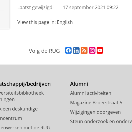
Laatst gewijzigd:
17 september 2021 09:22
View this page in:
English
F
L
R
I
Y
Volg de RUG
a
i
S
n
o
c
n
S
s
u
e
k
-
t
T
b
e
f
a
u
o
d
e
g
b
tschappij/bedrijven
Alumni
o
I
e
r
e
ersiteitsbibliotheek
Alumni activiteiten
k
n
d
a
-
ningen
p
-
R
m
k
Magazine Broerstraat 5
a
p
i
-
a
k een deskundige
Wijzigingen doorgeven
g
a
j
a
n
encentrum
Steun onderzoek en onderw
i
g
k
c
a
enwerken met de RUG
n
i
s
c
a