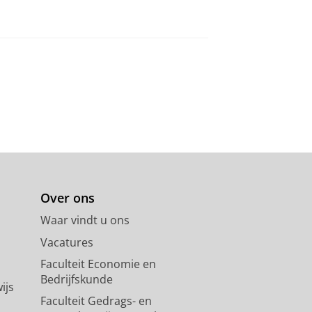
Over ons
Waar vindt u ons
Vacatures
Faculteit Economie en
Bedrijfskunde
ijs
Faculteit Gedrags- en