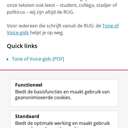
onze teksten ook leest – student, collega, stadjer of
politicus – wij zijn altijd de RUG.
Voor iedereen die schrijft vanuit de RUG: de
Tone of
Voice-gids
helpt je op weg.
Quick links
Tone of Voice-gids [PDF]
Laatst gewijzigd:
04 juni 2026 14:23
Functioneel
View this page in:
English
Biedt de basisfuncties en maakt gebruik van
geanonimiseerde cookies.
F
L
R
I
Y
Volg de RUG
a
i
S
n
o
Standaard
c
n
S
s
u
Biedt de optimale werking en maakt gebruik
e
k
-
t
T
Studiekiezers