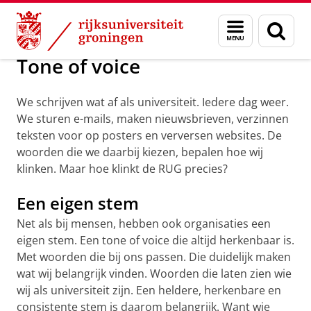
Skip
Skip
Over ons
Toolkit
Menu
Zoek
to
to
en
Content
Navigation
zoeken
Tone of voice
We schrijven wat af als universiteit. Iedere dag weer.
We sturen e-mails, maken nieuwsbrieven, verzinnen
teksten voor op posters en verversen websites. De
woorden die we daarbij kiezen, bepalen hoe wij
klinken. Maar hoe klinkt de RUG precies?
Een eigen stem
Net als bij mensen, hebben ook organisaties een
eigen stem. Een tone of voice die altijd herkenbaar is.
Met woorden die bij ons passen. Die duidelijk maken
wat wij belangrijk vinden. Woorden die laten zien wie
wij als universiteit zijn. Een heldere, herkenbare en
consistente stem is daarom belangrijk. Want wie