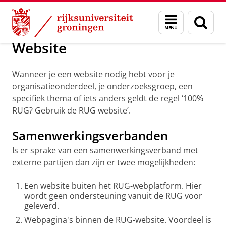
Skip
Skip
Over ons
Toolkit
Menu
Zoek
to
to
en
Content
Navigation
zoeken
Website
Wanneer je een website nodig hebt voor je
organisatieonderdeel, je onderzoeksgroep, een
specifiek thema of iets anders geldt de regel ‘100%
RUG? Gebruik de RUG website’.
Samenwerkingsverbanden
Is er sprake van een samenwerkingsverband met
externe partijen dan zijn er twee mogelijkheden:
Een website buiten het RUG-webplatform. Hier
wordt geen ondersteuning vanuit de RUG voor
geleverd.
Webpagina's binnen de RUG-website. Voordeel is