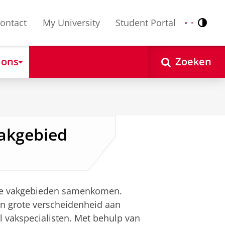
ontact
My University
Student Portal
Contr
Nederlands
English
 ons
Zoeken
akgebied
nde vakgebieden samenkomen.
en grote verscheidenheid aan
 vakspecialisten. Met behulp van