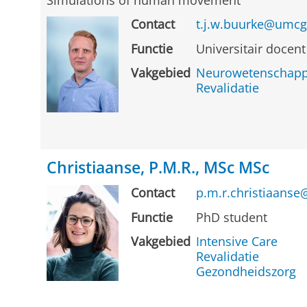
Contact
t.j.w.buurke@umcg
Functie
Universitair docent
Vakgebied
Neurowetenschap
Revalidatie
Christiaanse, P.M.R., MSc MSc
Contact
p.m.r.christiaanse
Functie
PhD student
Vakgebied
Intensive Care
Revalidatie
Gezondheidszorg