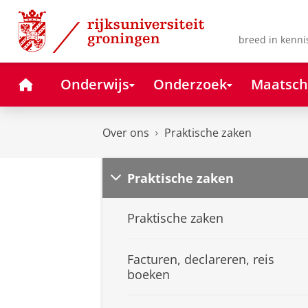
Skip
Skip
to
to
Content
Navigation
breed in kenni
Home
Onderwijs
Onderzoek
Maatsch
Over ons
Praktische zaken
Praktische zaken
Praktische zaken
Facturen, declareren, reis
boeken