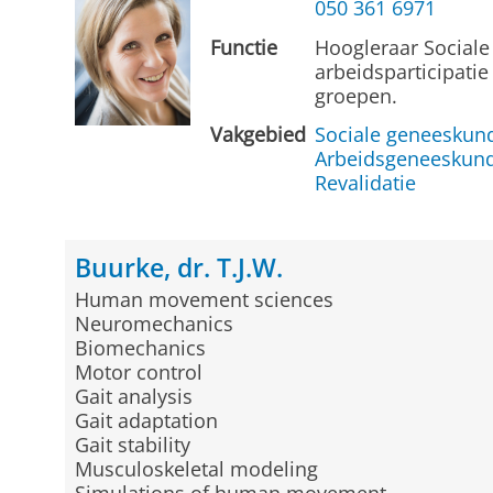
050 361 6971
Functie
Hoogleraar Sociale
arbeidsparticipatie
groepen.
Vakgebied
Sociale geneeskun
Arbeidsgeneeskun
Revalidatie
Buurke, dr. T.J.W.
Human movement sciences
Neuromechanics
Biomechanics
Motor control
Gait analysis
Gait adaptation
Gait stability
Musculoskeletal modeling
Simulations of human movement