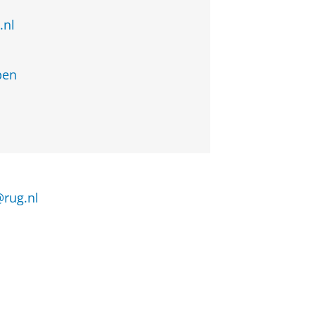
.nl
pen
@rug.nl