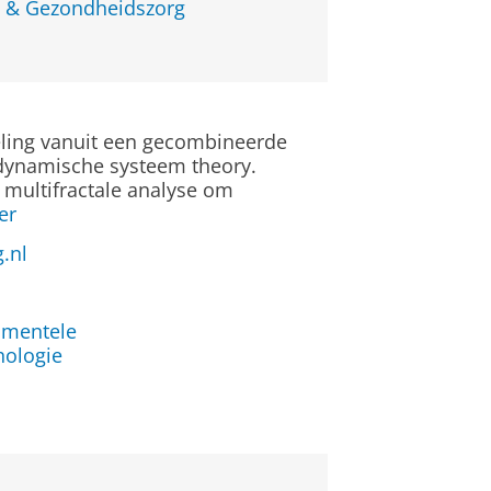
 & Gezondheidszorg
eling vanuit een gecombineerde
dynamische systeem theory.
 multifractale analyse om
er
.nl
t
imentele
hologie