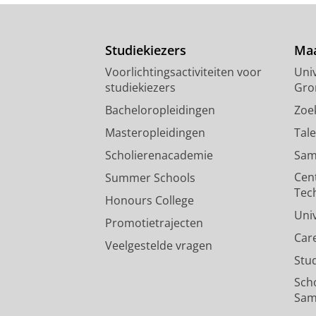
Studiekiezers
Maa
Voorlichtingsactiviteiten voor
Univ
studiekiezers
Gro
Bacheloropleidingen
Zoe
Masteropleidingen
Tal
Scholierenacademie
Sam
Cen
Summer Schools
Tec
Honours College
Uni
Promotietrajecten
Car
Veelgestelde vragen
Stu
Sch
Sam