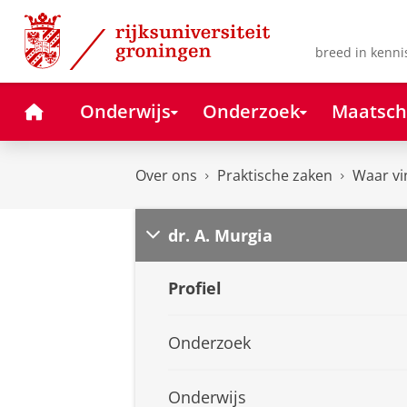
Skip
Skip
to
to
Content
Navigation
breed in kenni
Home
Onderwijs
Onderzoek
Maatsch
Over ons
Praktische zaken
Waar vi
dr. A. Murgia
Profiel
Onderzoek
Onderwijs