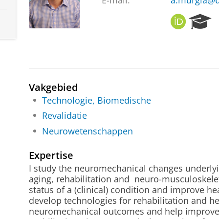
E-mail:
a.murgia@
O
R
R
e
C
s
I
e
D
a
r
c
Vakgebied
h
Technologie, Biomedische
P
Revalidatie
o
r
Neurowetenschappen
t
a
Expertise
l
I study the neuromechanical changes underlyi
aging, rehabilitation and neuro-musculoskeleta
status of a (clinical) condition and improve hea
develop technologies for rehabilitation and he
neuromechanical outcomes and help improve th