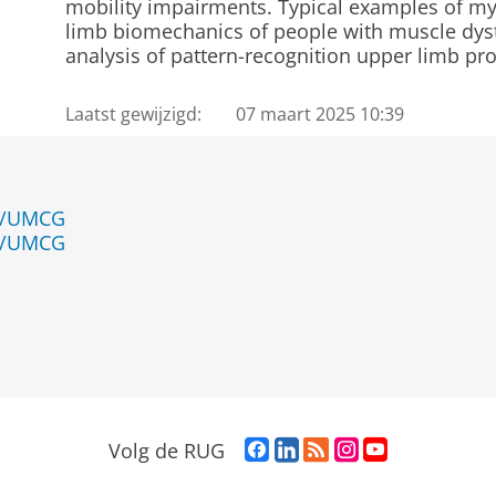
mobility impairments. Typical examples of my
limb biomechanics of people with muscle dy
analysis of pattern-recognition upper limb pr
Laatst gewijzigd:
07 maart 2025 10:39
en/UMCG
en/UMCG
F
L
R
I
Y
Volg de RUG
a
i
S
n
o