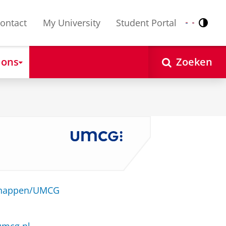
ontact
My University
Student Portal
Contr
Nederlands
English
 ons
Zoeken
schappen/UMCG