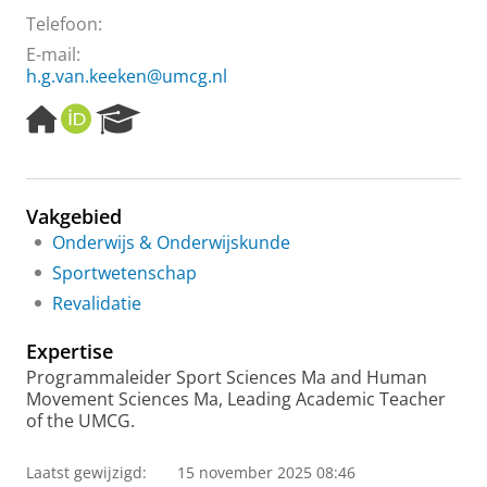
Telefoon:
E-mail:
h.g.van.keeken@umcg.nl
H
O
R
o
R
e
m
C
s
e
I
e
p
D
a
Vakgebied
a
r
Onderwijs & Onderwijskunde
g
c
e
h
Sportwetenschap
P
Revalidatie
o
r
Expertise
t
a
Programmaleider Sport Sciences Ma and Human
l
Movement Sciences Ma, Leading Academic Teacher
of the UMCG.
Laatst gewijzigd:
15 november 2025 08:46