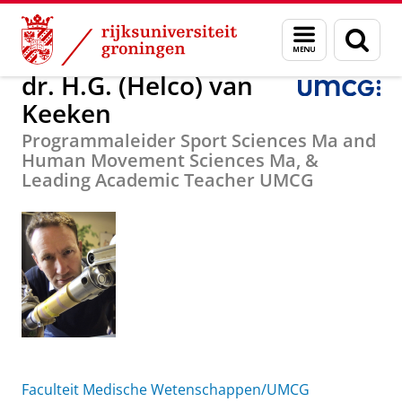
Skip
Skip
Over ons
dr. H.G. (Helco) van Keeken
Menu
Zoek
to
to
en
Content
Navigation
zoeken
dr. H.G. (Helco) van
Keeken
Programmaleider Sport Sciences Ma and
Human Movement Sciences Ma, &
Leading Academic Teacher UMCG
Faculteit Medische Wetenschappen/UMCG