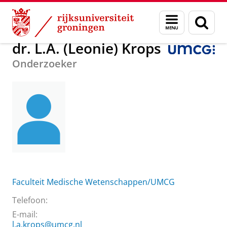
Skip
Skip
Over ons
dr. L.A. (Leonie) Krops
Menu
Zoek
to
to
en
Content
Navigation
zoeken
dr. L.A. (Leonie) Krops
Onderzoeker
Faculteit Medische Wetenschappen/UMCG
Telefoon:
E-mail:
l.a.krops@umcg.nl