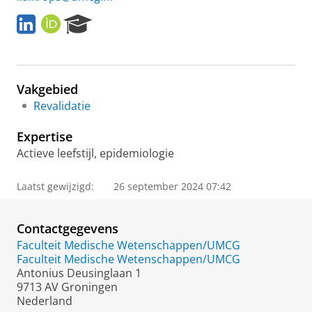
L
O
R
i
R
e
n
C
s
k
I
e
e
D
a
Vakgebied
d
r
I
c
Revalidatie
n
h
P
Expertise
o
Actieve leefstijl, epidemiologie
r
t
Laatst gewijzigd:
26 september 2024 07:42
a
l
Contactgegevens
Faculteit Medische Wetenschappen/UMCG
Faculteit Medische Wetenschappen/UMCG
Antonius Deusinglaan 1
9713 AV Groningen
Nederland