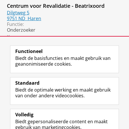
Centrum voor Revalidatie - Beatrixoord
Dilgtweg 5
9751 ND
Haren
Functie:
Onderzoeker
Kamer:
B4.35
Functioneel
Biedt de basisfuncties en maakt gebruik van
geanonimiseerde cookies.
F
L
R
I
Y
Volg de RUG
a
i
S
n
o
Standaard
c
n
S
s
u
Biedt de optimale werking en maakt gebruik
e
k
-
t
T
Studiekiezers
van onder andere videocookies.
b
e
f
a
u
Maatschappij/bedrijven
o
d
e
g
b
o
I
e
r
e
Alumni
k
n
d
a
-
Volledig
p
-
R
m
k
Biedt gepersonaliseerde content en maakt
Over ons
a
p
i
-
a
gebruik van marketingcookies.