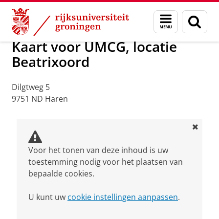
Skip
Skip
Over ons
Praktische zaken
Waar vindt u ons
Menu
Zoek
to
to
en
Content
Navigation
zoeken
Kaart voor UMCG, locatie
Beatrixoord
Dilgtweg 5
9751 ND Haren
Voor het tonen van deze inhoud is uw
toestemming nodig voor het plaatsen van
bepaalde cookies.
U kunt uw
cookie instellingen aanpassen
.