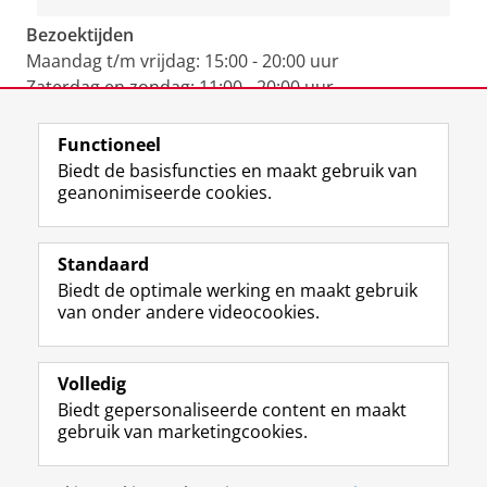
Bezoektijden
Maandag t/m vrijdag: 15:00 - 20:00 uur
Zaterdag en zondag: 11:00 - 20:00 uur
Functioneel
View this page in:
English
Biedt de basisfuncties en maakt gebruik van
geanonimiseerde cookies.
F
L
R
I
Y
Volg de RUG
a
i
S
n
o
Standaard
c
n
S
s
u
Biedt de optimale werking en maakt gebruik
e
k
-
t
T
Studiekiezers
van onder andere videocookies.
b
e
f
a
u
Maatschappij/bedrijven
o
d
e
g
b
o
I
e
r
e
Alumni
k
n
d
a
-
Volledig
p
-
R
m
k
Biedt gepersonaliseerde content en maakt
Over ons
a
p
i
-
a
gebruik van marketingcookies.
g
a
j
a
n
i
g
k
c
a
Disclaimer & Copyright
Privacy
Cookies