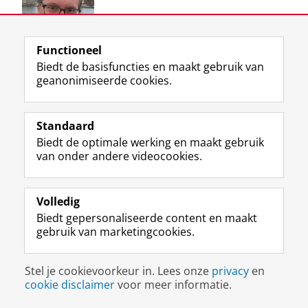
Functioneel
Biedt de basisfuncties en maakt gebruik van
geanonimiseerde cookies.
Contact
s.verweij@rug.nl
Standaard
Functie
Universitair Docent Infrastructuurplanning,
Biedt de optimale werking en maakt gebruik
Governance & Methodologie
van onder andere videocookies.
Vakgebied
Bestuurskunde
Volledig
Management
Plannings- & Ontwikkelingsstudies
Biedt gepersonaliseerde content en maakt
gebruik van marketingcookies.
Vries, prof. dr. J. de
Stel je cookievoorkeur in. Lees onze
privacy
en
cookie disclaimer
voor meer informatie.