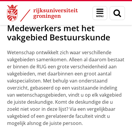
Skip
Skip
Over ons
Praktische zaken
Menu
Zoek
to
to
en
Content
Navigation
zoeken
Medewerkers met het
vakgebied Bestuurskunde
Wetenschap ontwikkelt zich waar verschillende
vakgebieden samenkomen. Alleen al daarom bestaat
er binnen de RUG een grote verscheidenheid aan
vakgebieden, met daarbinnen een groot aantal
vakspecialisten. Met behulp van onderstaand
overzicht, gebaseerd op een vaststaande indeling
van wetenschapsgebieden, vindt u op elk vakgebied
de juiste deskundige. Komt de deskundige die u
zoekt niet voor in deze lijst? Via een vergelijkbaar
vakgebied of een gerelateerde faculteit vindt u
mogelijk alsnog de juiste persoon.