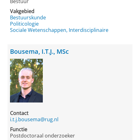
Bestuur
Vakgebied
Bestuurskunde
Politicologie
Sociale Wetenschappen, Interdisciplinaire
Bousema, I.T.J., MSc
Contact
i.t.j.bousema@rug.nl
Functie
Postdoctoraal onderzoeker