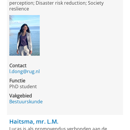
perception; Disaster risk reduction; Society
reslience
Contact
l.dong@rug.nl
Functie
PhD student
Vakgebied
Bestuurskunde
Haitsma, mr. L.M.
Lucas is als promovendus verbonden aan de