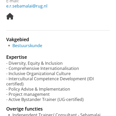
E-mail:
e.r.sebamalai@rug.nl
H
o
m
e
p
Vakgebied
a
Bestuurskunde
g
e
Expertise
- Diversity, Equity & Inclusion
- Comprehensive Internationalisation
- Inclusive Organizational Culture
- Intercultural Competence Development (IDI
certified)
- Policy Advise & Implementation
- Project management
- Active Bystander Trainer (UG-certified)
Overige functies
Independent Trainer/ Consultant - Sebamalai