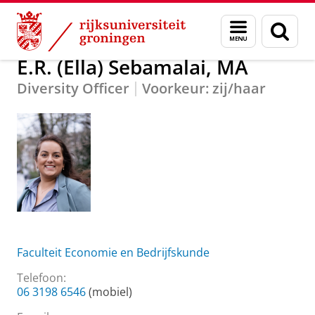
Skip
Skip
Over ons
E.R. (Ella) Sebamalai, MA
Menu
Zoek
to
to
en
Content
Navigation
zoeken
E.R. (Ella) Sebamalai, MA
Diversity Officer
Voorkeur: zij/haar
Faculteit Economie en Bedrijfskunde
Telefoon:
06 3198 6546
(mobiel)