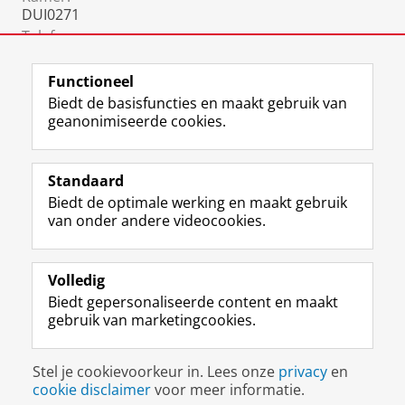
DUI0271
Telefoon:
06 3198 6546
(mobiel)
Functioneel
Biedt de basisfuncties en maakt gebruik van
geanonimiseerde cookies.
F
L
R
I
Y
Volg de RUG
a
i
S
n
o
Standaard
c
n
S
s
u
Biedt de optimale werking en maakt gebruik
e
k
-
t
T
Studiekiezers
van onder andere videocookies.
b
e
f
a
u
Maatschappij/bedrijven
o
d
e
g
b
o
I
e
r
e
Alumni
k
n
d
a
-
Volledig
p
-
R
m
k
Biedt gepersonaliseerde content en maakt
Over ons
a
p
i
-
a
gebruik van marketingcookies.
g
a
j
a
n
i
g
k
c
a
Disclaimer & Copyright
Privacy
Cookies
n
i
s
c
a
Stel je cookievoorkeur in. Lees onze
privacy
en
Inloggen
a
n
u
o
l
cookie disclaimer
voor meer informatie.