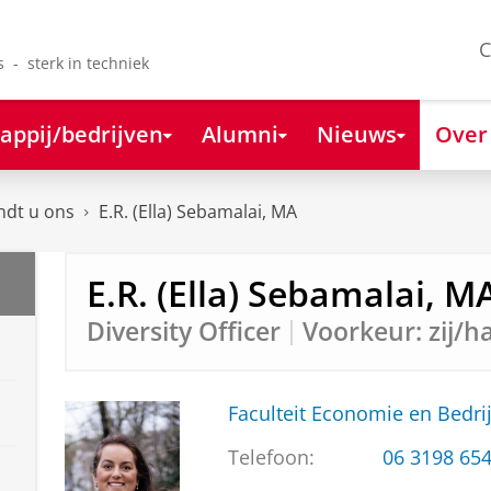
C
s - sterk in techniek
appij/bedrijven
Alumni
Nieuws
Over
ndt u ons
E.R. (Ella) Sebamalai, MA
E.R. (Ella) Sebamalai, M
Diversity Officer
Voorkeur: zij/h
Faculteit Economie en Bedri
Telefoon:
06 3198 65