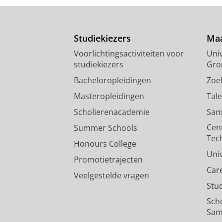
Studiekiezers
Maa
Voorlichtingsactiviteiten voor
Univ
studiekiezers
Gro
Bacheloropleidingen
Zoe
Masteropleidingen
Tal
Scholierenacademie
Sam
Cen
Summer Schools
Tec
Honours College
Uni
Promotietrajecten
Car
Veelgestelde vragen
Stu
Sch
Sam