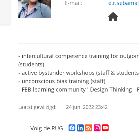
E-mail:
e.r.sebamal
H
o
m
e
p
a
- intercultural competence training for outg
g
e
(students)
- active bystander workshops (staff & students
- unconscious bias training (staff)
- FEB learning community ' Design Thinking - 
Laatst gewijzigd:
24 juni 2022 23:42
F
L
R
I
Y
Volg de RUG
a
i
S
n
o