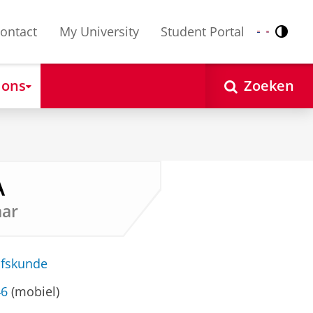
ontact
My University
Student Portal
Contr
Nederlands
English
 ons
Zoeken
A
aar
jfskunde
46
(mobiel)