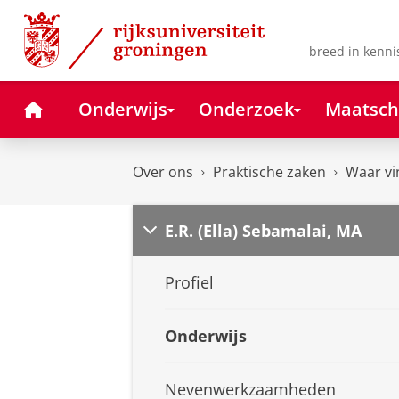
Skip
Skip
to
to
Content
Navigation
breed in kenni
Home
Onderwijs
Onderzoek
Maatsch
Over ons
Praktische zaken
Waar vi
E.R. (Ella) Sebamalai, MA
Profiel
Onderwijs
Nevenwerkzaamheden