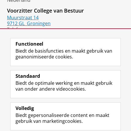
Nederland
Voorzitter College van Bestuur
Muurstraat 14
9712 GL
Groningen
Telefoon:
050 36 35285
(Inge Bolwijn, Assistant to the Board)
Functioneel
Biedt de basisfuncties en maakt gebruik van
geanonimiseerde cookies.
F
L
R
I
Y
Volg de RUG
a
i
S
n
o
Standaard
c
n
S
s
u
Biedt de optimale werking en maakt gebruik
e
k
-
t
T
Studiekiezers
van onder andere videocookies.
b
e
f
a
u
Maatschappij/bedrijven
o
d
e
g
b
o
I
e
r
e
Alumni
k
n
d
a
-
Volledig
p
-
R
m
k
Biedt gepersonaliseerde content en maakt
Over ons
a
p
i
-
a
gebruik van marketingcookies.
g
a
j
a
n