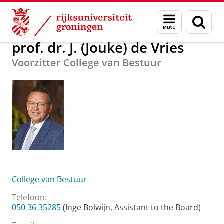
Skip
Skip
Over ons
prof. dr. J. (Jouke) de Vries
Menu
Zoek
to
to
en
Content
Navigation
zoeken
prof. dr. J. (Jouke) de Vries
Voorzitter College van Bestuur
College van Bestuur
Telefoon:
050 36 35285
(Inge Bolwijn, Assistant to the Board)