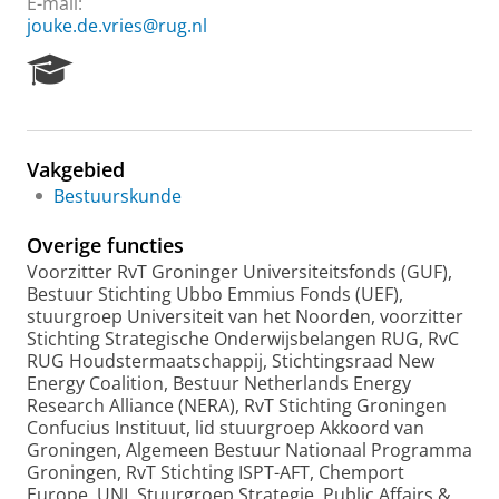
E-mail:
jouke.de.vries@rug.nl
R
e
s
e
a
Vakgebied
r
Bestuurskunde
c
h
Overige functies
P
o
Voorzitter RvT Groninger Universiteitsfonds (GUF),
r
Bestuur Stichting Ubbo Emmius Fonds (UEF),
t
stuurgroep Universiteit van het Noorden, voorzitter
a
Stichting Strategische Onderwijsbelangen RUG, RvC
l
RUG Houdstermaatschappij, Stichtingsraad New
Energy Coalition, Bestuur Netherlands Energy
Research Alliance (NERA), RvT Stichting Groningen
Confucius Instituut, lid stuurgroep Akkoord van
Groningen, Algemeen Bestuur Nationaal Programma
Groningen, RvT Stichting ISPT-AFT, Chemport
Europe, UNL Stuurgroep Strategie, Public Affairs &