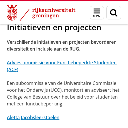
Skip
Skip
Over ons
Diversiteit en Inclusie bij de RUG
Menu
Zoek
to
to
en
Content
Navigation
zoeken
Initiatieven en projecten
Verschillende initiatieven en projecten bevorderen
diversiteit en inclusie aan de RUG.
Adviescommissie voor Functiebeperkte Studenten
(ACF)
Een subcommissie van de Universitaire Commissie
voor het Onderwijs (UCO), monitort en adviseert het
College van Bestuur over het beleid voor studenten
met een functiebeperking.
Aletta Jacobsleerstoelen