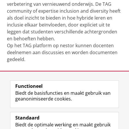
verbetering van vernieuwend onderwijs. De TAG
community of expertise inclusion and diversity heeft
als doel inzicht te bieden in hoe hybride leren en
inclusie elkaar beïnvloeden, door expliciet uit te
leggen dat studenten verschillende achtergronden
en behoeften hebben.
Op het TAG platform op nestor kunnen docenten
deelnemen aan discussies en worden documenten
gedeeld.
Laatst gewijzigd:
25 juni 2026 08:54
Functioneel
View this page in:
English
Biedt de basisfuncties en maakt gebruik van
geanonimiseerde cookies.
F
L
R
I
Y
Volg de RUG
a
i
S
n
o
Standaard
c
n
S
s
u
Biedt de optimale werking en maakt gebruik
e
k
-
t
T
Studiekiezers