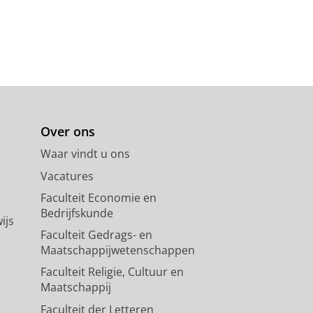
clusiebeleid om gelijke kansen
het actieplan vernieuwd en
trekken en overleggen met de
igheden
n. In 2022 werd het keurmerk
uatie.
de effectiviteit van het D&I-
an een monitoringsysteem of
d systeem.
Over ons
Waar vindt u ons
Vacatures
Faculteit Economie en
Bedrijfskunde
ijs
Faculteit Gedrags- en
Maatschappijwetenschappen
Faculteit Religie, Cultuur en
Maatschappij
Faculteit der Letteren