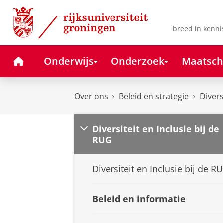
Skip
Skip
to
to
Content
Navigation
breed in kenni
Home
Onderwijs
Onderzoek
Maatsch
Over ons
Beleid en strategie
Divers
Diversiteit en Inclusie bij de
RUG
Diversiteit en Inclusie bij de R
Beleid en informatie