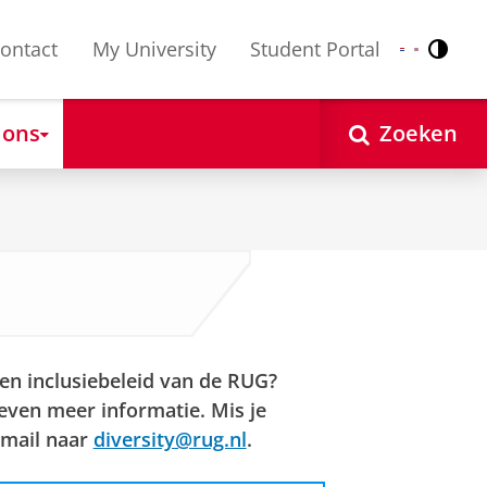
ontact
My University
Student Portal
Contr
Nederlands
English
 ons
Zoeken
 en inclusiebeleid van de RUG?
ven meer informatie. Mis je
-mail naar
diversity@rug.nl
.