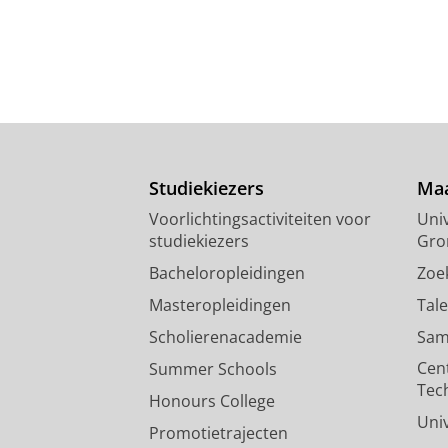
Studiekiezers
Maa
Voorlichtingsactiviteiten voor
Univ
studiekiezers
Gro
Bacheloropleidingen
Zoe
Masteropleidingen
Tal
Scholierenacademie
Sam
Cen
Summer Schools
Tec
Honours College
Uni
Promotietrajecten