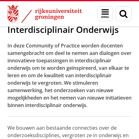
Skip
Skip
Over ons
Communities of practice
Menu
Zoek
to
to
en
Content
Navigation
zoeken
Interdisciplinair Onderwijs
In deze Community of Practice worden docenten
samengebracht om deel te nemen aan dialogen over
innovatieve toepassingen in interdisciplinair
onderwijs om te worden geïnspireerd, van elkaar te
leren en om de kwaliteit van interdisciplinair
onderwijs te vergroten. We stimuleren
samenwerking, het onderzoeken van nieuwe
mogelijkheden en het nemen van nieuwe initiatieven
binnen interdisciplinair onderwijs.
We bouwen aan bestaande connecties over de
onderzoeksdisciplines, vergroten ze in onderwijs en