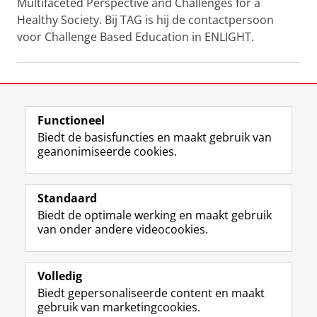
Multifaceted Perspective and Challenges for a
Healthy Society. Bij TAG is hij de contactpersoon
voor Challenge Based Education in ENLIGHT.
Laatst gewijzigd:
16 april 2026 13:47
Functioneel
View this page in:
English
Biedt de basisfuncties en maakt gebruik van
geanonimiseerde cookies.
F
L
R
I
Y
Volg de RUG
a
i
S
n
o
Standaard
c
n
S
s
u
Biedt de optimale werking en maakt gebruik
e
k
-
t
T
Studiekiezers
van onder andere videocookies.
b
e
f
a
u
Maatschappij/bedrijven
o
d
e
g
b
o
I
e
r
e
Alumni
k
n
d
a
-
Volledig
p
-
R
m
k
Biedt gepersonaliseerde content en maakt
Over ons
a
p
i
-
a
gebruik van marketingcookies.
g
a
j
a
n