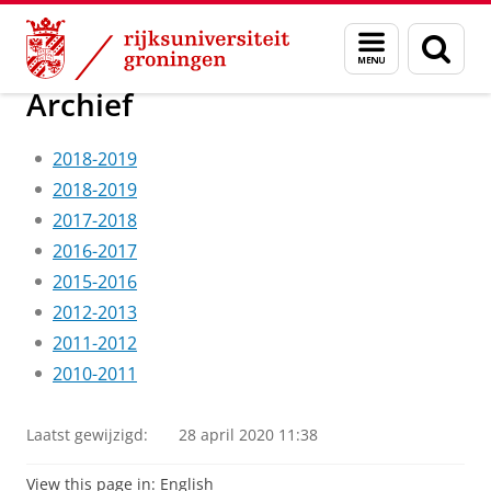
Skip
Skip
Over ons
Organisatie
Wet- en regelgeving
Onderwijs
Menu
Zoek
to
to
en
Content
Navigation
zoeken
Archief
2018-2019
2018-2019
2017-2018
2016-2017
2015-2016
2012-2013
2011-2012
2010-2011
Laatst gewijzigd:
28 april 2020 11:38
View this page in:
English