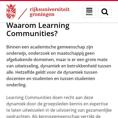
Skip
Skip
Over Learning Communities
Menu
Zoek
to
to
en
Content
Navigation
zoeken
Waarom Learning
Communities?
Binnen een academische gemeenschap zijn
onderwijs, onderzoek en maatschappij geen
afgebakende domeinen, maar is er een grote mate
van uitwisseling, dynamiek en betrokkenheid tussen
alle. Hetzelfde geldt voor de dynamiek tussen
docenten en studenten en tussen studenten
onderling.
Learning Communities doen recht aan deze
dynamiek door de groepsleden kennis en expertise
te laten uitwisselen in de uitvoering van gezamenlijke
opdrachten. Als kennisgemeenschap verrijkt de