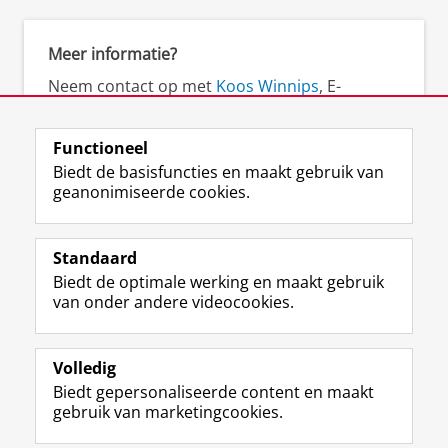
Meer informatie?
Neem contact op met
Koos Winnips
, E-
learning coördinator (FEB)/Edu-Scientist
(ESI/CIT).
Functioneel
Biedt de basisfuncties en maakt gebruik van
geanonimiseerde cookies.
F
L
R
I
Y
Volg de RUG
a
i
S
n
o
Standaard
c
n
S
s
u
Biedt de optimale werking en maakt gebruik
e
k
-
t
T
Studiekiezers
van onder andere videocookies.
b
e
f
a
u
Maatschappij/bedrijven
o
d
e
g
b
o
I
e
r
e
Alumni
k
n
d
a
-
Volledig
p
-
R
m
k
Biedt gepersonaliseerde content en maakt
Over ons
a
p
i
-
a
gebruik van marketingcookies.
g
a
j
a
n
i
g
k
c
a