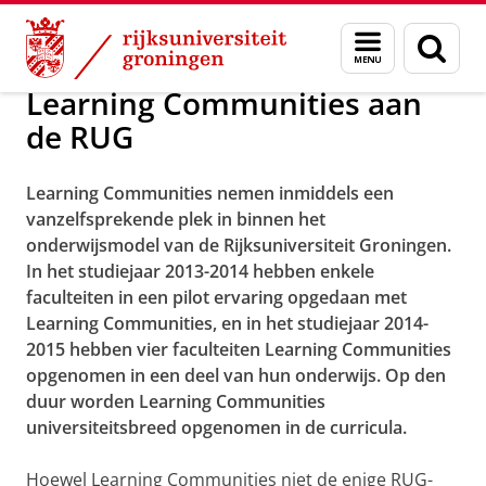
Skip
Skip
Over Learning Communities
Menu
Zoek
to
to
en
Content
Navigation
zoeken
Learning Communities aan
de RUG
Learning Communities nemen inmiddels een
vanzelfsprekende plek in binnen het
onderwijsmodel van de Rijksuniversiteit Groningen.
In het studiejaar 2013-2014 hebben enkele
faculteiten in een pilot ervaring opgedaan met
Learning Communities, en in het studiejaar 2014-
2015 hebben vier faculteiten Learning Communities
opgenomen in een deel van hun onderwijs. Op den
duur worden Learning Communities
universiteitsbreed opgenomen in de curricula.
Hoewel Learning Communities niet de enige RUG-