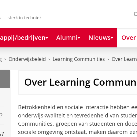
C
s - sterk in techniek
appij/bedrijven
Alumni
Nieuws
Over
g
Onderwijsbeleid
Learning Communities
Over Lear
Over Learning Communi
Betrokkenheid en sociale interactie hebben een
?
onderwijskwaliteit en tevredenheid van studen
Communities, groepen van studenten en doce
sociale omgeving ontstaat, maken daarom een 
s?