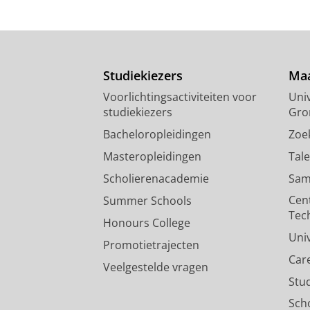
Studiekiezers
Maa
Voorlichtingsactiviteiten voor
Univ
studiekiezers
Gro
Bacheloropleidingen
Zoe
Masteropleidingen
Tal
Scholierenacademie
Sam
Cen
Summer Schools
Tec
Honours College
Uni
Promotietrajecten
Car
Veelgestelde vragen
Stu
Sch