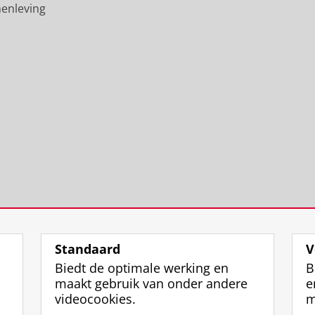
i
n
t
s
i
enleving
v
i
e
u
v
e
v
i
n
e
r
e
t
i
r
s
r
G
v
s
i
s
r
e
i
t
i
o
r
t
e
t
n
s
e
i
e
i
i
i
t
i
n
t
t
G
t
g
e
G
r
G
e
i
r
o
r
n
t
o
n
o
G
n
i
n
r
i
n
i
o
n
Standaard
V
g
n
n
g
Biedt de optimale werking en
B
e
g
i
e
maakt gebruik van onder andere
e
n
e
n
n
videocookies.
m
n
g