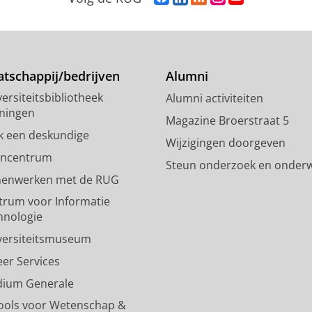
a
i
S
n
o
c
n
S
s
u
e
k
-
t
T
b
e
f
a
u
o
d
e
g
b
tschappij/bedrijven
Alumni
o
I
e
r
e
ersiteitsbibliotheek
Alumni activiteiten
k
n
d
a
-
ningen
p
-
R
m
k
Magazine Broerstraat 5
a
p
i
-
a
k een deskundige
Wijzigingen doorgeven
g
a
j
a
n
encentrum
Steun onderzoek en onderw
i
g
k
c
a
enwerken met de RUG
n
i
s
c
a
a
n
u
o
l
trum voor Informatie
R
a
n
u
R
hnologie
i
R
i
n
i
versiteitsmuseum
j
i
v
t
j
k
j
e
R
k
eer Services
s
k
r
i
s
dium Generale
u
s
s
j
u
n
u
i
k
n
ools voor Wetenschap &