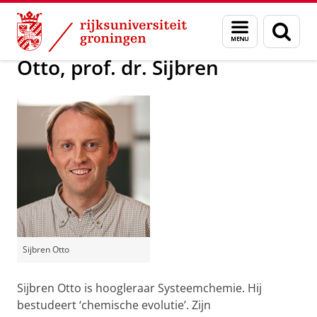
Skip
Skip
Over ons
Actueel
Voor de pers
Menu
Zoek
to
to
en
Content
Navigation
zoeken
Otto, prof. dr. Sijbren
Sijbren Otto
Sijbren Otto is hoogleraar Systeemchemie. Hij
bestudeert ‘chemische evolutie’. Zijn