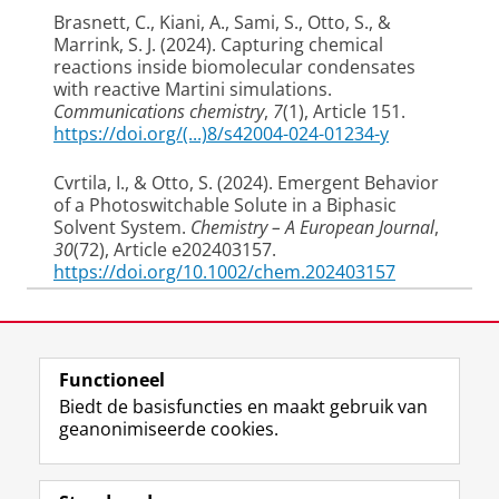
Brasnett, C.
, Kiani, A.
, Sami, S.
, Otto, S.
, &
Marrink, S. J.
(2024).
Capturing chemical
reactions inside biomolecular condensates
with reactive Martini simulations
.
Communications chemistry
,
7
(1), Article 151.
https://doi.org/(...)8/s42004-024-01234-y
Cvrtila, I.
, & Otto, S.
(2024).
Emergent Behavior
of a Photoswitchable Solute in a Biphasic
Solvent System
.
Chemistry – A European Journal
,
30
(72), Article e202403157.
https://doi.org/10.1002/chem.202403157
Komáromy, D., Monzón, D. M.
, Marić, I.
,
Laatst gewijzigd:
01 juli 2026 14:01
Monreal Santiago, G.
, Ottelé, J.
, Altay, M.
,
Schaeffer, G.
, & Otto, S.
(2024).
Generalist
Functioneel
View this page in:
English
versus Specialist Self-Replicators
.
Chemistry – A
Biedt de basisfuncties en maakt gebruik van
European Journal
,
30
(20), Article e202303837.
geanonimiseerde cookies.
https://doi.org/10.1002/chem.202303837
F
L
R
I
Y
Volg de RUG
Jin, Y., Mandal, P. K.
, Wu, J.
, Kiani, A.
, Zhao, R.,
a
i
S
n
o