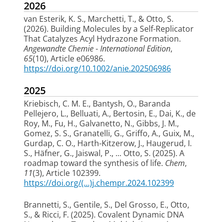
2026
van Esterik, K. S.
, Marchetti, T.
, & Otto, S.
(2026).
Building Molecules by a Self-Replicator
That Catalyzes Acyl Hydrazone Formation
.
Angewandte Chemie - International Edition
,
65
(10), Article e06986.
https://doi.org/10.1002/anie.202506986
2025
Kriebisch, C. M. E., Bantysh, O., Baranda
Pellejero, L., Belluati, A., Bertosin, E., Dai, K., de
Roy, M., Fu, H., Galvanetto, N., Gibbs, J. M.,
Gomez, S. S., Granatelli, G., Griffo, A., Guix, M.,
Gurdap, C. O., Harth-Kitzerow, J., Haugerud, I.
S., Häfner, G., Jaiswal, P.
, ... Otto, S.
(2025).
A
roadmap toward the synthesis of life
.
Chem
,
11
(3), Article 102399.
https://doi.org/(...)j.chempr.2024.102399
Brannetti, S., Gentile, S., Del Grosso, E.
, Otto,
S.
, & Ricci, F. (2025).
Covalent Dynamic DNA