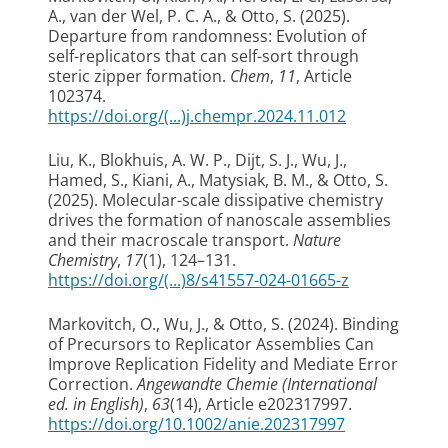
A.
, van der Wel, P. C. A.
, & Otto, S.
(2025).
Departure from randomness: Evolution of
self-replicators that can self-sort through
steric zipper formation
.
Chem
,
11
, Article
102374.
https://doi.org/(...)j.chempr.2024.11.012
Liu, K.
, Blokhuis, A. W. P.
, Dijt, S. J.
, Wu, J.
,
Hamed, S.
, Kiani, A.
, Matysiak, B. M.
, & Otto, S.
(2025).
Molecular-scale dissipative chemistry
drives the formation of nanoscale assemblies
and their macroscale transport
.
Nature
Chemistry
,
17
(1), 124–131.
https://doi.org/(...)8/s41557-024-01665-z
Markovitch, O.
, Wu, J.
, & Otto, S.
(2024).
Binding
of Precursors to Replicator Assemblies Can
Improve Replication Fidelity and Mediate Error
Correction
.
Angewandte Chemie (International
ed. in English)
,
63
(14), Article e202317997.
https://doi.org/10.1002/anie.202317997