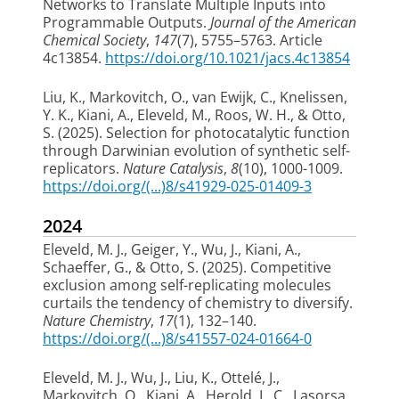
Networks to Translate Multiple Inputs into
Programmable Outputs
.
Journal of the American
Chemical Society
,
147
(7), 5755–5763. Article
4c13854.
https://doi.org/10.1021/jacs.4c13854
Liu, K.
, Markovitch, O.
, van Ewijk, C.
, Knelissen,
Y. K.
, Kiani, A.
, Eleveld, M.
, Roos, W. H.
, & Otto,
S.
(2025).
Selection for photocatalytic function
through Darwinian evolution of synthetic self-
replicators
.
Nature Catalysis
,
8
(10), 1000-1009.
https://doi.org/(...)8/s41929-025-01409-3
2024
Eleveld, M. J.
, Geiger, Y.
, Wu, J.
, Kiani, A.
,
Schaeffer, G.
, & Otto, S.
(2025).
Competitive
exclusion among self-replicating molecules
curtails the tendency of chemistry to diversify
.
Nature Chemistry
,
17
(1), 132–140.
https://doi.org/(...)8/s41557-024-01664-0
Eleveld, M. J.
, Wu, J.
, Liu, K.
, Ottelé, J.
,
Markovitch, O.
, Kiani, A.
, Herold, L. C.
, Lasorsa,