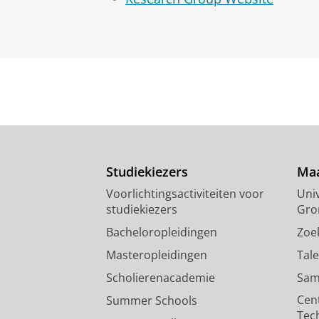
Studiekiezers
Maa
Voorlichtingsactiviteiten voor
Univ
studiekiezers
Gro
Bacheloropleidingen
Zoe
Masteropleidingen
Tal
Scholierenacademie
Sam
Cen
Summer Schools
Tec