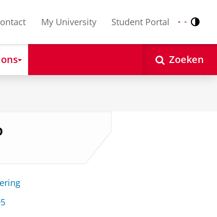
ontact
My University
Student Portal
Contr
Nederlands
English
 ons
Zoeken
o
ering
05