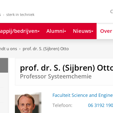
C
s - sterk in techniek
appij/bedrijven
Alumni
Nieuws
Over
ndt u ons
prof. dr. S. (Sijbren) Otto
prof. dr. S. (Sijbren) Ott
Professor Systeemchemie
Faculteit Science and Engine
Telefoon:
06 3192 19