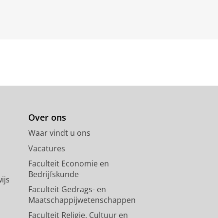
Over ons
Waar vindt u ons
Vacatures
Faculteit Economie en
Bedrijfskunde
ijs
Faculteit Gedrags- en
Maatschappijwetenschappen
Faculteit Religie, Cultuur en