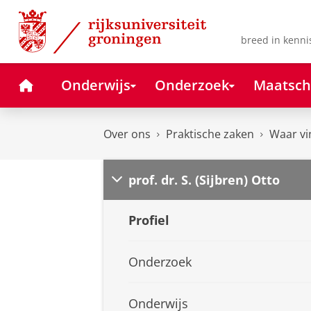
Skip
Skip
to
to
Content
Navigation
breed in kenni
Home
Onderwijs
Onderzoek
Maatsch
Over ons
Praktische zaken
Waar vi
prof. dr. S. (Sijbren) Otto
Profiel
Onderzoek
Onderwijs