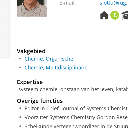
E-mail:
s.otto@rug.
H
O
o
R
m
C
e
I
p
D
a
Vakgebied
g
e
Chemie, Organische
Chemie, Multidisciplinaire
Expertise
systeem chemie, onstaan van het leven, kata
Overige functies
Editor in Chief, Journal of Systems Chemist
Voorzitter Systems Chemistry Gordon Res
Scheikunde vertegenwoordiger in de Stuur