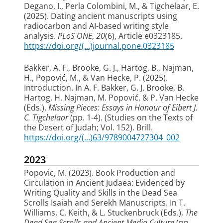
Degano, I., Perla Colombini, M., & Tigchelaar, E.
(2025).
Dating ancient manuscripts using
radiocarbon and AI-based writing style
analysis
.
PLoS ONE
,
20
(6), Article e0323185.
https://doi.org/(...)journal.pone.0323185
Bakker, A. F., Brooke, G. J., Hartog, B., Najman,
H.
, Popović, M.
, & Van Hecke, P. (2025).
Introduction
. In A. F. Bakker, G. J. Brooke, B.
Hartog, H. Najman, M. Popović, & P. Van Hecke
(Eds.),
Missing Pieces: Essays in Honour of Eibert J.
C. Tigchelaar
(pp. 1-4). (Studies on the Texts of
the Desert of Judah; Vol. 152). Brill.
https://doi.org/(...)63/9789004727304_002
2023
Popovic, M.
(2023).
Book Production and
Circulation in Ancient Judaea: Evidenced by
Writing Quality and Skills in the Dead Sea
Scrolls Isaiah and Serekh Manuscripts
. In T.
Williams, C. Keith, & L. Stuckenbruck (Eds.),
The
Dead Sea Scrolls and Ancient Media Culture
(pp.