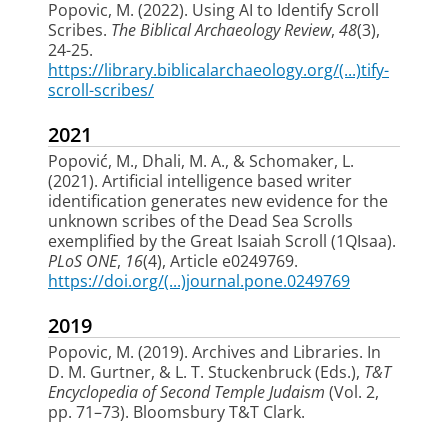
Popovic, M.
(2022).
Using AI to Identify Scroll
Scribes
.
The Biblical Archaeology Review
,
48
(3),
24-25.
https://library.biblicalarchaeology.org/(...)tify-
scroll-scribes/
2021
Popović, M.
, Dhali, M. A.
, & Schomaker, L.
(2021).
Artificial intelligence based writer
identification generates new evidence for the
unknown scribes of the Dead Sea Scrolls
exemplified by the Great Isaiah Scroll (1QIsaa)
.
PLoS ONE
,
16
(4), Article e0249769.
https://doi.org/(...)journal.pone.0249769
2019
Popovic, M.
(2019).
Archives and Libraries
. In
D. M. Gurtner, & L. T. Stuckenbruck (Eds.),
T&T
Encyclopedia of Second Temple Judaism
(Vol. 2,
pp. 71–73). Bloomsbury T&T Clark.