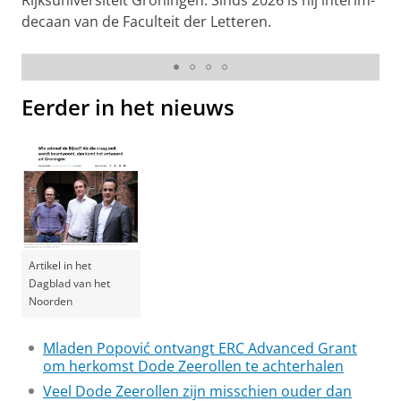
Rijksuniversiteit Groningen. Sinds 2026 is hij interim-
decaan van de Faculteit der Letteren.
Onderzoek aan de RUG naar Dode Zeerollen
Pas uw cookie instellingen aan
om deze
video te zien
Eerder in het nieuws
Artikel in het
Dagblad van het
Noorden
Mladen Popović ontvangt ERC Advanced Grant
om herkomst Dode Zeerollen te achterhalen
Veel Dode Zeerollen zijn misschien ouder dan