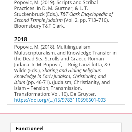
Popovic, M.
(2019).
Scripts and Scribal
Practices
. In D. M. Gurtner, & L. T.
Stuckenbruck (Eds.),
T&T Clark Encyclopedia of
Second Temple Judaism
(Vol. 2, pp. 713–716).
Bloomsbury T&T Clark.
2018
Popovic, M.
(2018).
Multilingualism,
Multiscripturalism, and Knowledge Transfer in
the Dead Sea Scrolls and Graeco-Roman
Judaea
. In M. Popović, L. Roig Lanzillotta, & C.
Wilde (Eds.),
Sharing and Hiding Religious
Knowledge in Early Judaism, Christianity, and
Islam
(pp. 46-71). (Judaism, Christianity, and
Islam – Tension, Transmission,
Transformation; Vol. 10). De Gruyter.
https://doi.org/(...)15/9783110596601-003
Popović, M.
, Roig Lanzillotta, L.
, & Wilde, C.
Laatst gewijzigd:
29 juni 2026 09:25
(Eds.) (2018).
Sharing and Hiding Religious
Knowledge in Early Judaism, Christianity, and
Functioneel
View this page in:
English
Islam
. (Judaism, Christianity, and Islam –