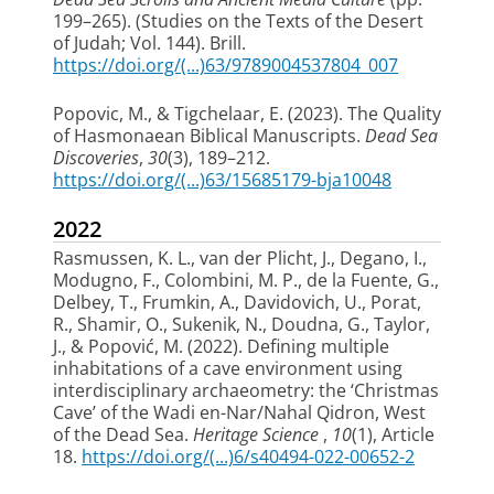
199–265). (Studies on the Texts of the Desert
of Judah; Vol. 144). Brill.
https://doi.org/(...)63/9789004537804_007
Popovic, M.
, & Tigchelaar, E. (2023).
The Quality
of Hasmonaean Biblical Manuscripts
.
Dead Sea
Discoveries
,
30
(3), 189–212.
https://doi.org/(...)63/15685179-bja10048
2022
Rasmussen, K. L.
, van der Plicht, J.
, Degano, I.,
Modugno, F., Colombini, M. P., de la Fuente, G.,
Delbey, T., Frumkin, A., Davidovich, U., Porat,
R., Shamir, O., Sukenik, N., Doudna, G., Taylor,
J.
, & Popović, M.
(2022).
Defining multiple
inhabitations of a cave environment using
interdisciplinary archaeometry: the ‘Christmas
Cave’ of the Wadi en-Nar/Nahal Qidron, West
of the Dead Sea
.
Heritage Science
,
10
(1), Article
18.
https://doi.org/(...)6/s40494-022-00652-2