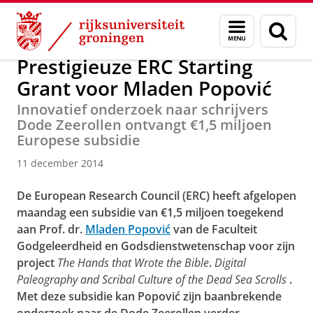
Skip
Skip
Over ons
Actueel
Nieuws
Nieuwsberichten
Menu
Zoek
to
to
en
Content
Navigation
zoeken
Prestigieuze ERC Starting
Grant voor Mladen Popović
Innovatief onderzoek naar schrijvers
Dode Zeerollen ontvangt €1,5 miljoen
Europese subsidie
11 december 2014
De European Research Council (ERC) heeft afgelopen
maandag een subsidie van €1,5 miljoen toegekend
aan Prof. dr.
Mladen Popović
van de Faculteit
Godgeleerdheid en Godsdienstwetenschap voor zijn
project
The Hands that Wrote the Bible
.
Digital
Paleography and Scribal Culture of the Dead Sea Scrolls
.
Met deze subsidie kan Popović zijn baanbrekende