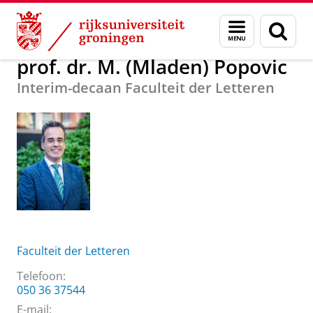
Skip
Skip
Over ons
prof. dr. M. (Mladen) Popovic
Menu
Zoek
to
to
en
Content
Navigation
zoeken
prof. dr. M. (Mladen) Popovic
Interim-decaan Faculteit der Letteren
Faculteit der Letteren
Telefoon:
050 36 37544
E-mail: