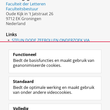
Faculteit der Letteren
Faculteitsbestuur
Oude Kijk in 't Jatstraat 26
9712 EK Groningen
Nederland
Links
STEUN DODE ZEEROLLEN ONDERZOEK VIA
CROWDFUNDING
Functioneel
Biedt de basisfuncties en maakt gebruik van
geanonimiseerde cookies.
F
L
R
I
Y
Volg de RUG
a
i
S
n
o
Standaard
c
n
S
s
u
Biedt de optimale werking en maakt gebruik
e
k
-
t
T
Studiekiezers
van onder andere videocookies.
b
e
f
a
u
Maatschappij/bedrijven
o
d
e
g
b
o
I
e
r
e
Alumni
k
n
d
a
-
Volledig