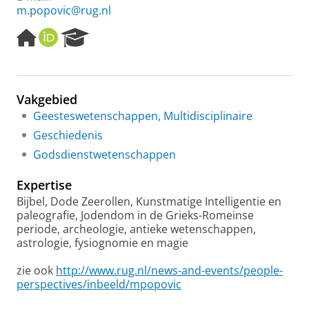
m.popovic@rug.nl
H
O
R
o
R
e
m
C
s
e
I
e
p
D
a
Vakgebied
a
r
Geesteswetenschappen, Multidisciplinaire
g
c
e
h
Geschiedenis
P
Godsdienstwetenschappen
o
r
Expertise
t
a
Bijbel, Dode Zeerollen, Kunstmatige Intelligentie en
l
paleografie, Jodendom in de Grieks-Romeinse
periode, archeologie, antieke wetenschappen,
astrologie, fysiognomie en magie
zie ook
http://www.rug.nl/news-and-events/people-
perspectives/inbeeld/mpopovic