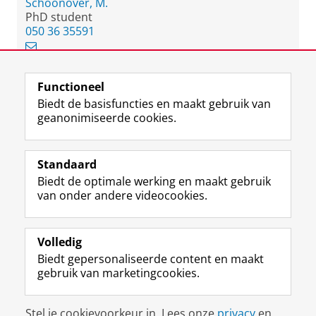
Schoonover, M.
PhD student
050 36 35591
Functioneel
View this page in:
English
Biedt de basisfuncties en maakt gebruik van
geanonimiseerde cookies.
F
L
R
I
Y
Volg de RUG
a
i
S
n
o
Standaard
c
n
S
s
u
Biedt de optimale werking en maakt gebruik
e
k
-
t
T
Studiekiezers
van onder andere videocookies.
b
e
f
a
u
Maatschappij/bedrijven
o
d
e
g
b
o
I
e
r
e
Alumni
k
n
d
a
-
Volledig
p
-
R
m
k
Biedt gepersonaliseerde content en maakt
Over ons
a
p
i
-
a
gebruik van marketingcookies.
g
a
j
a
n
i
g
k
c
a
Disclaimer & Copyright
Privacy
Cookies
n
i
s
c
a
Stel je cookievoorkeur in. Lees onze
privacy
en