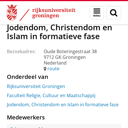
Skip
Skip
Over ons
Praktische zaken
Waar vindt u ons
Menu
Zoek
to
to
en
Content
Navigation
zoeken
Jodendom, Christendom en
Islam in formatieve fase
Bezoekadres:
Oude Boteringestraat 38
9712 GK Groningen
Nederland
route
Onderdeel van
Rijksuniversiteit Groningen
Faculteit Religie, Cultuur en Maatschappij
Jodendom, Christendom en Islam in formatieve fase
Medewerkers