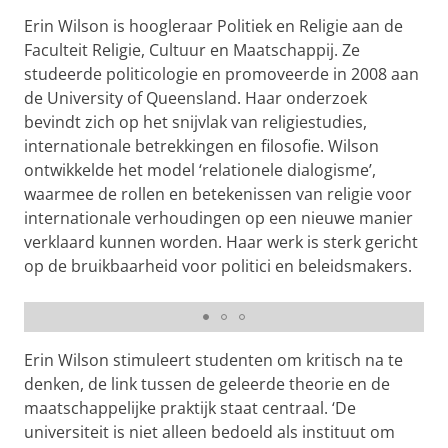
Erin Wilson is hoogleraar Politiek en Religie aan de
Faculteit Religie, Cultuur en Maatschappij. Ze
studeerde politicologie en promoveerde in 2008 aan
de University of Queensland. Haar onderzoek
bevindt zich op het snijvlak van religiestudies,
internationale betrekkingen en filosofie. Wilson
ontwikkelde het model ‘relationele dialogisme’,
waarmee de rollen en betekenissen van religie voor
internationale verhoudingen op een nieuwe manier
verklaard kunnen worden. Haar werk is sterk gericht
op de bruikbaarheid voor politici en beleidsmakers.
Myth busting Religion and Conflict with Dr. Erin Wilson
Pas uw cookie instellingen aan
om deze
video te zien
Erin Wilson stimuleert studenten om kritisch na te
denken, de link tussen de geleerde theorie en de
maatschappelijke praktijk staat centraal. ‘De
universiteit is niet alleen bedoeld als instituut om