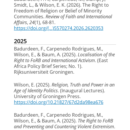
Smidt, L.
, & Wilson, E. K.
(2026).
The Right to
Freedom of Religion or Belief of Minority
Communities
.
Review of Faith and International
Affairs
,
24
(1), 68-81.
https://doi.org/(...)5570274.2026.2620353
2025
Badurdeen, F.
, Carpenedo Rodrigues, M.
,
Wilson, E.
, & Baum, A. (2025).
Localisation of the
Right to FoRB and International Activism
. (East
Africa Policy Brief Series; No. 1).
Rijksuniversiteit Groningen.
Wilson, E.
(2025).
Religion, Truth and Power in an
Age of Identity Politics
. (Inaugural Lectures).
University of Groningen Press.
https://doi.org/10.21827/67d2da98ea676
Badurdeen, F.
, Carpenedo Rodrigues, M.
,
Wilson, E.
, & Baum, A. (2025).
The Right to FoRB
and Preventing and Countering Violent Extremism
.