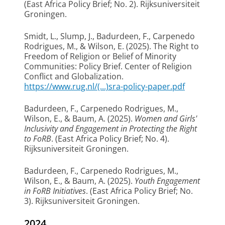
(East Africa Policy Brief; No. 2). Rijksuniversiteit
Groningen.
Smidt, L.
, Slump, J.
, Badurdeen, F.
, Carpenedo
Rodrigues, M.
, & Wilson, E.
(2025).
The Right to
Freedom of Religion or Belief of Minority
Communities: Policy Brief
. Center of Religion
Conflict and Globalization.
https://www.rug.nl/(...)sra-policy-paper.pdf
Badurdeen, F.
, Carpenedo Rodrigues, M.
,
Wilson, E.
, & Baum, A. (2025).
Women and Girls'
Inclusivity and Engagement in Protecting the Right
to FoRB
. (East Africa Policy Brief; No. 4).
Rijksuniversiteit Groningen.
Badurdeen, F.
, Carpenedo Rodrigues, M.
,
Wilson, E.
, & Baum, A. (2025).
Youth Engagement
in FoRB Initiatives
. (East Africa Policy Brief; No.
3). Rijksuniversiteit Groningen.
2024