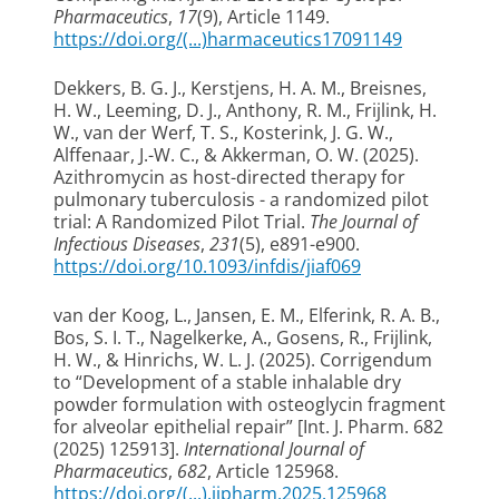
Pharmaceutics
,
17
(9), Article 1149.
https://doi.org/(...)harmaceutics17091149
Dekkers, B. G. J.
, Kerstjens, H. A. M.
, Breisnes,
H. W., Leeming, D. J., Anthony, R. M.
, Frijlink, H.
W.
, van der Werf, T. S.
, Kosterink, J. G. W.
,
Alffenaar, J.-W. C.
, & Akkerman, O. W.
(2025).
Azithromycin as host-directed therapy for
pulmonary tuberculosis - a randomized pilot
trial: A Randomized Pilot Trial
.
The Journal of
Infectious Diseases
,
231
(5), e891-e900.
https://doi.org/10.1093/infdis/jiaf069
van der Koog, L.
, Jansen, E. M.
, Elferink, R. A. B.
,
Bos, S. I. T.
, Nagelkerke, A.
, Gosens, R.
, Frijlink,
H. W.
, & Hinrichs, W. L. J.
(2025).
Corrigendum
to “Development of a stable inhalable dry
powder formulation with osteoglycin fragment
for alveolar epithelial repair” [Int. J. Pharm. 682
(2025) 125913]
.
International Journal of
Pharmaceutics
,
682
, Article 125968.
https://doi.org/(...).ijpharm.2025.125968