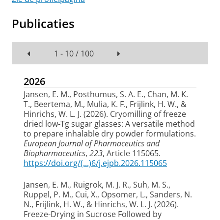
Publicaties
1 - 10 / 100
2026
Jansen, E. M.
, Posthumus, S. A. E., Chan, M. K.
T., Beertema, M., Mulia, K. F.
, Frijlink, H. W.
, &
Hinrichs, W. L. J.
(2026).
Cryomilling of freeze
dried low-Tg sugar glasses: A versatile method
to prepare inhalable dry powder formulations
.
European Journal of Pharmaceutics and
Biopharmaceutics
,
223
, Article 115065.
https://doi.org/(...)6/j.ejpb.2026.115065
Jansen, E. M.
, Ruigrok, M. J. R.
, Suh, M. S.,
Ruppel, P. M., Cui, X., Opsomer, L., Sanders, N.
N.
, Frijlink, H. W.
, & Hinrichs, W. L. J.
(2026).
Freeze-Drying in Sucrose Followed by