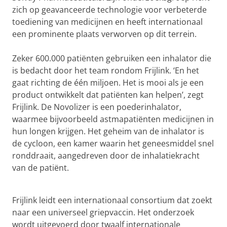
zich op geavanceerde technologie voor verbeterde
toediening van medicijnen en heeft internationaal
een prominente plaats verworven op dit terrein.
Zeker 600.000 patiënten gebruiken een inhalator die
is bedacht door het team rondom Frijlink.
‘En het
gaat richting de één miljoen. Het is mooi als je een
product ontwikkelt dat patiënten kan helpen’, zegt
Frijlink. De Novolizer is een poederinhalator,
waarmee bijvoorbeeld astmapatiënten medicijnen in
hun longen krijgen. Het geheim van de inhalator is
de cycloon, een kamer waarin het geneesmiddel snel
ronddraait, aangedreven door de inhalatiekracht
van de patiënt.
Huibregtsenprijs nominatie prof.dr. Erik Frijlink
Pas uw cookie instellingen aan
om deze
video te zien
Frijlink leidt een internationaal consortium dat zoekt
naar een universeel griepvaccin. Het onderzoek
wordt uitgevoerd door twaalf internationale