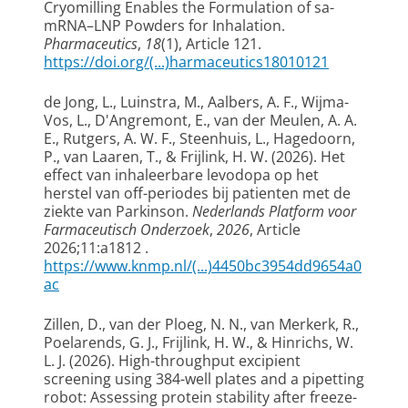
Cryomilling Enables the Formulation of sa-
mRNA–LNP Powders for Inhalation
.
Pharmaceutics
,
18
(1), Article 121.
https://doi.org/(...)harmaceutics18010121
de Jong, L.
, Luinstra, M.
, Aalbers, A. F., Wijma-
Vos, L.
, D'Angremont, E.
, van der Meulen, A. A.
E.
, Rutgers, A. W. F., Steenhuis, L.
, Hagedoorn,
P.
, van Laaren, T.
, & Frijlink, H. W.
(2026).
Het
effect van inhaleerbare levodopa op het
herstel van off-periodes bij patienten met de
ziekte van Parkinson
.
Nederlands Platform voor
Farmaceutisch Onderzoek
,
2026
, Article
2026;11:a1812 .
https://www.knmp.nl/(...)4450bc3954dd9654a0
ac
Zillen, D.
, van der Ploeg, N. N.
, van Merkerk, R.
,
Poelarends, G. J.
, Frijlink, H. W.
, & Hinrichs, W.
L. J.
(2026).
High-throughput excipient
screening using 384-well plates and a pipetting
robot: Assessing protein stability after freeze-