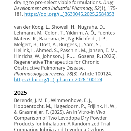
drying to pre-select viable formulations
.
Drug
Development and Industrial Pharmacy
,
52
(1), 175-
181.
https://doi.org/(...)3639045.2025.2584353
van der Koog, L.
, Showell, H.
, Nugraha, D.
,
Lehmann, M., Colon, T., Yildirim, A. Ö.
, Fuentes
Mateos, R.
, Baarsma, H.
, Ng-Blichfeldt, J.-P.
,
Melgert, B.
, Dost, A.
, Burgess, J.
, Yam, S.
,
Heijink, I.
, Ahmed, S., Paschini, M.
, Jansen, E. M.
,
Hinrichs, W.
, Johnson, J. R.
, ... Gosens, R.
(2026).
Regenerative Therapeutics for Chronic
Obstructive Pulmonary Disease
.
Pharmacological reviews
,
78
(3), Article 100124.
https://doi.org/(...)j.pharmr.2026.100124
2025
Berends, J. M. E.
, Wimmenhove, E. J.
,
Hoppentocht, M.
, Hagedoorn, P.
, Frijlink, H. W.
,
& Grasmeijer, F.
(2025).
An In Vitro-In Vivo
Comparison of Two Levodopa Dry Powder
Products for Inhalation: A Randomized Trial
Comparing Inbrija and Levodopa Cyclops
.