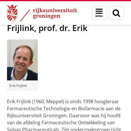
Skip
Skip
Over ons
Actueel
Voor de pers
Menu
Zoek
to
to
en
Content
Navigation
zoeken
Frijlink, prof. dr. Erik
Erik Frijlink
Erik Frijlink (1960, Meppel) is sinds 1998 hoogleraar
Farmaceutische Technologie en Biofarmacie aan de
Rijksuniversiteit Groningen. Daarvoor was hij hoofd
van de afdeling Farmaceutische Ontwikkeling van
Solvay Pharmaceuticals. Zijn onderzoeksgroep richt