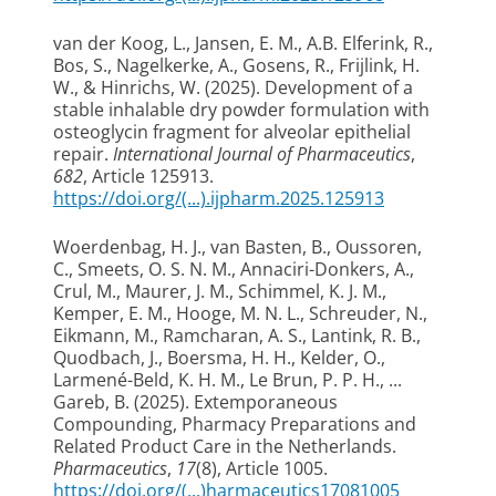
van der Koog, L.
, Jansen, E. M.
, A.B. Elferink, R.
,
Bos, S.
, Nagelkerke, A.
, Gosens, R.
, Frijlink, H.
W.
, & Hinrichs, W.
(2025).
Development of a
stable inhalable dry powder formulation with
osteoglycin fragment for alveolar epithelial
repair
.
International Journal of Pharmaceutics
,
682
, Article 125913.
https://doi.org/(...).ijpharm.2025.125913
Woerdenbag, H. J.
, van Basten, B.
, Oussoren,
C., Smeets, O. S. N. M., Annaciri-Donkers, A.,
Crul, M.
, Maurer, J. M.
, Schimmel, K. J. M.,
Kemper, E. M.
, Hooge, M. N. L.
, Schreuder, N.,
Eikmann, M., Ramcharan, A. S., Lantink, R. B.,
Quodbach, J.
, Boersma, H. H.
, Kelder, O.,
Larmené-Beld, K. H. M., Le Brun, P. P. H.
, ...
Gareb, B.
(2025).
Extemporaneous
Compounding, Pharmacy Preparations and
Related Product Care in the Netherlands
.
Pharmaceutics
,
17
(8), Article 1005.
https://doi.org/(...)harmaceutics17081005