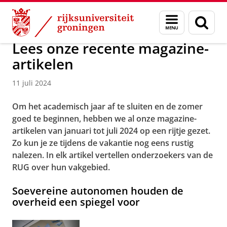
Skip
Skip
Over ons
Actueel
Nieuws
Menu
Zoek
to
to
en
Content
Navigation
zoeken
Lees onze recente magazine-
artikelen
11 juli 2024
Om het academisch jaar af te sluiten en de zomer
goed te beginnen, hebben we al onze magazine-
artikelen van januari tot juli 2024 op een rijtje gezet.
Zo kun je ze tijdens de vakantie nog eens rustig
nalezen. In elk artikel vertellen onderzoekers van de
RUG over hun vakgebied.
Soevereine autonomen houden de
overheid een spiegel voor