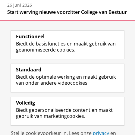
26 juni 2026
Start werving nieuwe voorzitter College van Bestuur
Functioneel
Biedt de basisfuncties en maakt gebruik van
geanonimiseerde cookies.
F
L
R
I
Y
Volg de RUG
a
i
S
n
o
Standaard
c
n
S
s
u
Biedt de optimale werking en maakt gebruik
e
k
-
t
T
Studiekiezers
van onder andere videocookies.
b
e
f
a
u
Maatschappij/bedrijven
o
d
e
g
b
o
I
e
r
e
Alumni
k
n
d
a
-
Volledig
p
-
R
m
k
Biedt gepersonaliseerde content en maakt
Over ons
a
p
i
-
a
gebruik van marketingcookies.
g
a
j
a
n
i
g
k
c
a
Disclaimer & Copyright
Privacy
Cookies
n
i
s
c
a
Stel je cookievoorkeur in. Lees onze
privacy
en