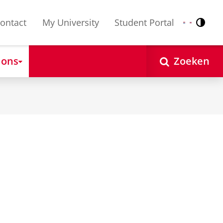
ontact
My University
Student Portal
Contr
Nederlands
English
 ons
Zoeken