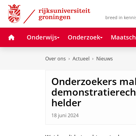
Skip
Skip
to
to
Content
Navigation
breed in kenni
Home
Onderwijs
Onderzoek
Maatsch
Over ons
Actueel
Nieuws
Onderzoekers ma
demonstratierech
helder
18 juni 2024