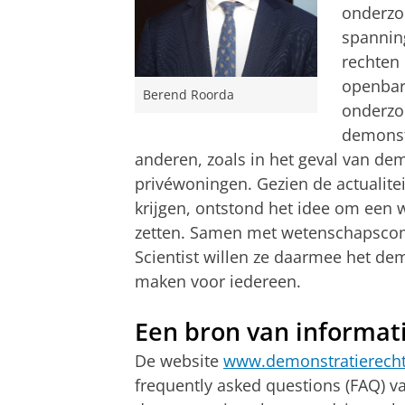
onderzo
spannin
rechten
openbare
Berend Roorda
onderzoe
demonst
anderen, zoals in het geval van demo
privéwoningen. Gezien de actualite
krijgen, ontstond het idee om een 
zetten. Samen met wetenschapscom
Scientist willen ze daarmee het dem
maken voor iedereen.
Een bron van informat
De website
www.demonstratierecht
frequently asked questions (FAQ) v