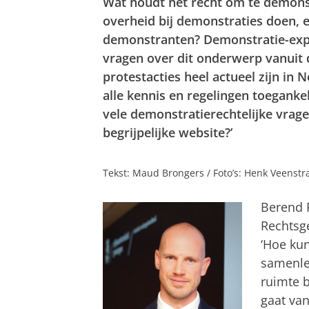
Wat houdt het recht om te demons
overheid bij demonstraties doen, 
demonstranten? Demonstratie-exper
vragen over dit onderwerp vanuit 
protestacties heel actueel zijn in
alle kennis en regelingen toeganke
vele demonstratierechtelijke vra
begrijpelijke website?’
Tekst: Maud Brongers / Foto’s: Henk Veenstr
Berend R
Rechtsg
‘Hoe kun
samenlev
ruimte b
gaat van