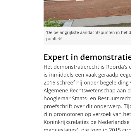
'De belangrijkste aandachtspunten in het d
publiek'
Expert in demonstrati
Het demonstratierecht is Roorda’s e
is inmiddels een vaak geraadpleegde
2016 schreef hij onder begeleiding 
Algemene Rechtswetenschap aan de R
hoogleraar Staats- en Bestuursrecht
proefschrift over dit onderwerp. Ti
zijn promotoren op verzoek van he
Koninkrijksrelaties de Nederlands
manifestaties), die toen in 2015 cir