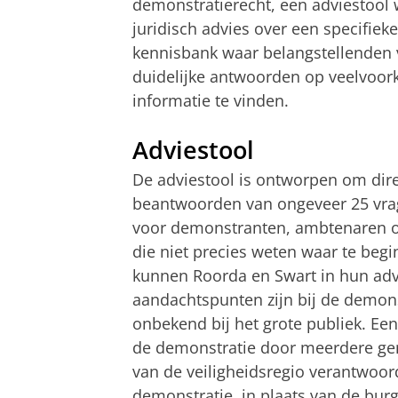
demonstratierecht, een adviestool
juridisch advies over een specifie
kennisbank waar belangstellenden v
duidelijke antwoorden op veelvoor
informatie te vinden.
Adviestool
De adviestool is ontworpen om dire
beantwoorden van ongeveer 25 vrage
voor demonstranten, ambtenaren o
die niet precies weten waar te beg
kunnen Roorda en Swart in hun adv
aandachtspunten zijn bij de demons
onbekend bij het grote publiek. Een
de demonstratie door meerdere geme
van de veiligheidsregio verantwoord
demonstratie, in plaats van de bur