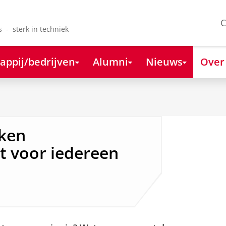
C
s - sterk in techniek
appij/bedrijven
Alumni
Nieuws
Over
ken
t voor iedereen