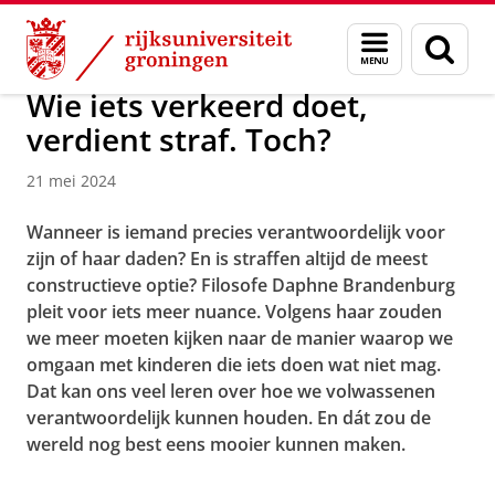
Skip
Skip
Over ons
Actueel
Nieuws
Menu
Zoek
to
to
en
Content
Navigation
zoeken
Wie iets verkeerd doet,
verdient straf. Toch?
21 mei 2024
Wanneer is iemand precies verantwoordelijk voor
zijn of haar daden? En is straffen altijd de meest
constructieve optie? Filosofe Daphne Brandenburg
pleit voor iets meer nuance. Volgens haar zouden
we meer moeten kijken naar de manier waarop we
omgaan met kinderen die iets doen wat niet mag.
Dat kan ons veel leren over hoe we volwassenen
verantwoordelijk kunnen houden. En dát zou de
wereld nog best eens mooier kunnen maken.