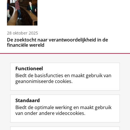
28 oktober 2025
De zoektocht naar verantwoordelijkheid in de
financiële wereld
Functioneel
Biedt de basisfuncties en maakt gebruik van
geanonimiseerde cookies.
F
L
R
I
Y
Volg de RUG
a
i
S
n
o
Standaard
c
n
S
s
u
Biedt de optimale werking en maakt gebruik
e
k
-
t
T
Studiekiezers
van onder andere videocookies.
b
e
f
a
u
Maatschappij/bedrijven
o
d
e
g
b
o
I
e
r
e