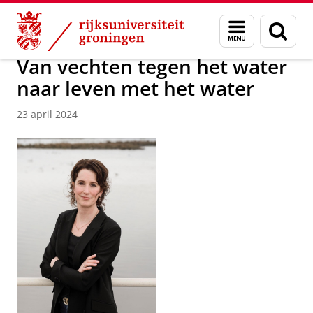
Skip
Skip
Over ons
Actueel
Nieuws
Menu
Zoek
to
to
en
Content
Navigation
zoeken
Van vechten tegen het water
naar leven met het water
23 april 2024