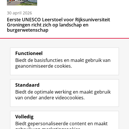
30 april 2026
Eerste UNESCO Leerstoel voor Rijksuniversiteit
Groningen richt zich op landschap en
burgerwetenschap
Functioneel
Biedt de basisfuncties en maakt gebruik van
geanonimiseerde cookies.
F
L
R
I
Y
Volg de RUG
a
i
S
n
o
Standaard
c
n
S
s
u
Biedt de optimale werking en maakt gebruik
e
k
-
t
T
Studiekiezers
van onder andere videocookies.
b
e
f
a
u
Maatschappij/bedrijven
o
d
e
g
b
o
I
e
r
e
Alumni
k
n
d
a
-
Volledig
p
-
R
m
k
Biedt gepersonaliseerde content en maakt
Over ons
a
p
i
-
a