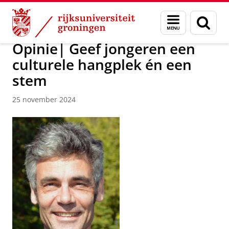
Skip
Skip
Over ons
Actueel
Nieuws
Menu
Zoek
to
to
en
Content
Navigation
zoeken
Opinie| Geef jongeren een
culturele hangplek én een
stem
25 november 2024