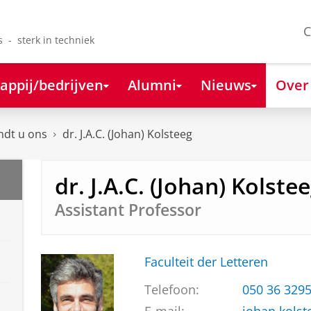
C
s - sterk in techniek
appij/bedrijven
Alumni
Nieuws
Over
ndt u ons
dr. J.A.C. (Johan) Kolsteeg
dr. J.A.C. (Johan) Kolste
Assistant Professor
Faculteit der Letteren
Telefoon:
050 36 329