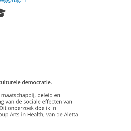
eeg@rug.nl
R
e
s
e
a
r
c
h
P
o
r
culturele democratie.
t
a
, maatschappij, beleid en
l
ng van de sociale effecten van
 Dit onderzoek doe ik in
p Arts in Health, van de Aletta