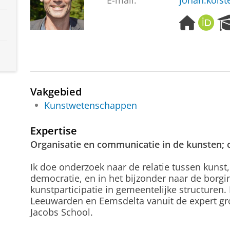
E-mail:
johan.kolst
H
O
o
R
m
C
e
I
p
D
a
g
Vakgebied
e
Kunstwetenschappen
Expertise
Organisatie en communicatie in de kunsten; 
Ik doe onderzoek naar de relatie tussen kunst
democratie, en in het bijzonder naar de borgi
kunstparticipatie in gemeentelijke structuren.
Leeuwarden en Eemsdelta vanuit de expert grou
Jacobs School.