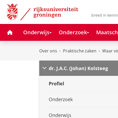
Skip
Skip
to
to
Content
Navigation
breed in kenni
Home
Onderwijs
Onderzoek
Maatsch
Over ons
Praktische zaken
Waar vi
dr. J.A.C. (Johan) Kolsteeg
Profiel
Onderzoek
Onderwijs