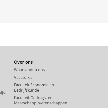
Over ons
Waar vindt u ons
Vacatures
Faculteit Economie en
Bedrijfskunde
ijs
Faculteit Gedrags- en
Maatschappijwetenschappen