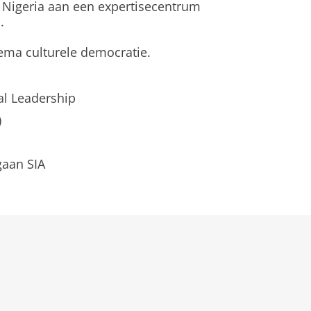
n Nigeria aan een expertisecentrum
.
hema culturele democratie.
al Leadership
)
gaan SIA