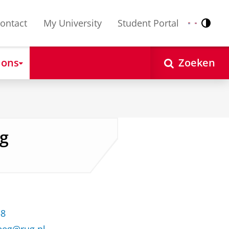
ontact
My University
Student Portal
Contr
Nederlands
English
 ons
Zoeken
eg
58