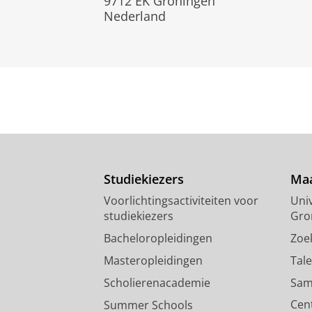
9712 EK Groningen
Nederland
Studiekiezers
Maa
Voorlichtingsactiviteiten voor
Univ
studiekiezers
Gro
Bacheloropleidingen
Zoe
Masteropleidingen
Tal
Scholierenacademie
Sam
Cen
Summer Schools