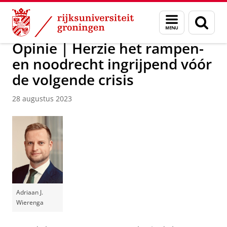
Skip
Skip
Over ons
Actueel
Nieuws
Menu
Zoek
to
to
en
Content
Navigation
zoeken
Opinie | Herzie het rampen-
en noodrecht ingrijpend vóór
de volgende crisis
28 augustus 2023
Adriaan J.
Wierenga