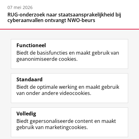
07 mei 2026
RUG-onderzoek naar staatsaansprakelijkheid bij
cyberaanvallen ontvangt NWO-beurs
Functioneel
Biedt de basisfuncties en maakt gebruik van
geanonimiseerde cookies.
F
L
R
I
Y
Volg de RUG
a
i
S
n
o
Standaard
c
n
S
s
u
Biedt de optimale werking en maakt gebruik
e
k
-
t
T
Studiekiezers
van onder andere videocookies.
b
e
f
a
u
Maatschappij/bedrijven
o
d
e
g
b
o
I
e
r
e
Alumni
k
n
d
a
-
Volledig
p
-
R
m
k
Biedt gepersonaliseerde content en maakt
Over ons
a
p
i
-
a
gebruik van marketingcookies.
g
a
j
a
n
i
g
k
c
a