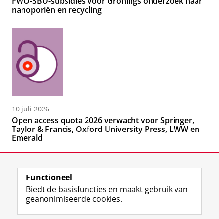
FWO-SBO-subsidies voor Gronings onderzoek naar
nanoporiën en recycling
10 juli 2026
Open access quota 2026 verwacht voor Springer,
Taylor & Francis, Oxford University Press, LWW en
Emerald
Functioneel
Biedt de basisfuncties en maakt gebruik van
geanonimiseerde cookies.
F
L
R
I
Y
Volg de RUG