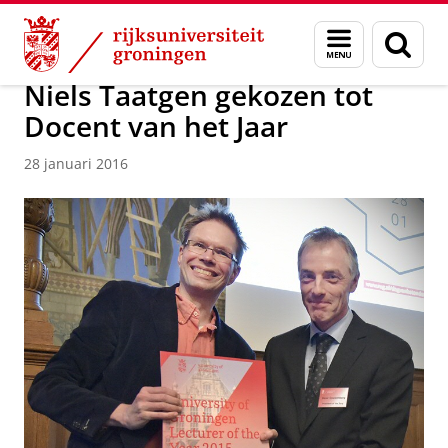
Skip
Skip
Over ons
Actueel
Nieuws
Menu
Zoek
to
to
en
Content
Navigation
zoeken
Niels Taatgen gekozen tot
Docent van het Jaar
28 januari 2016