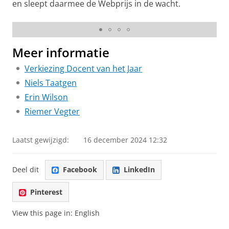
en sleept daarmee de Webprijs in de wacht.
De negen genomineerden, met Erin Wilson (uiterst links)
en Riemer Vegter (vierde van links).
Meer informatie
Verkiezing Docent van het Jaar
Niels Taatgen
Erin Wilson
Riemer Vegter
Laatst gewijzigd:
16 december 2024 12:32
Deel dit
Facebook
LinkedIn
Pinterest
View this page in:
English