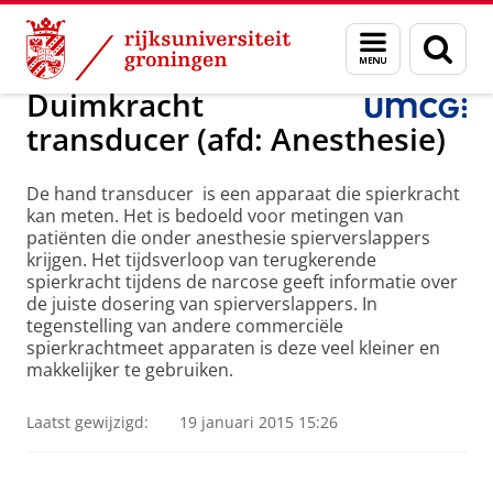
Skip
Skip
Over ons
Projecten
Menu
Zoek
to
to
en
Content
Navigation
zoeken
Duimkracht
transducer (afd: Anesthesie)
De hand transducer is een apparaat die spierkracht
kan meten. Het is bedoeld voor metingen van
patiënten die onder anesthesie spierverslappers
krijgen. Het tijdsverloop van terugkerende
spierkracht tijdens de narcose geeft informatie over
de juiste dosering van spierverslappers. In
tegenstelling van andere commerciële
spierkrachtmeet apparaten is deze veel kleiner en
makkelijker te gebruiken.
Laatst gewijzigd:
19 januari 2015 15:26