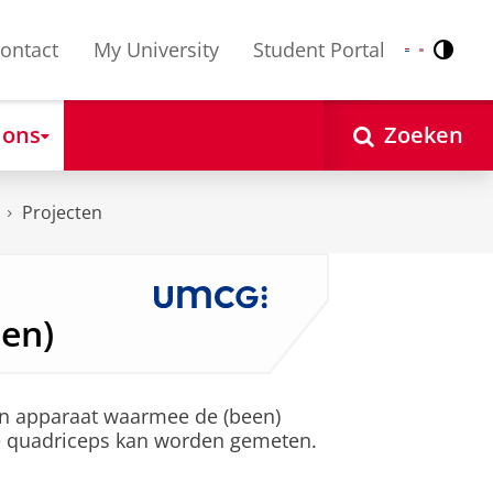
ontact
My University
Student Portal
Contr
Nederlands
English
 ons
Zoeken
Projecten
en)
en apparaat waarmee de (been)
e quadriceps kan worden gemeten.