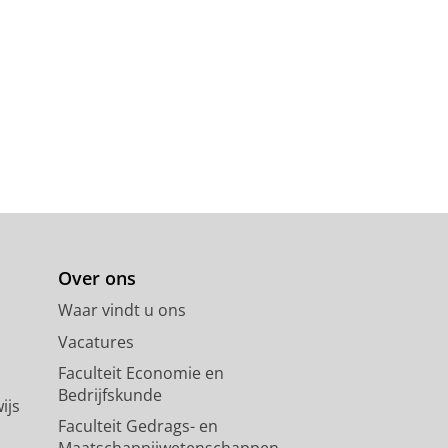
Over ons
Waar vindt u ons
Vacatures
Faculteit Economie en
Bedrijfskunde
ijs
Faculteit Gedrags- en