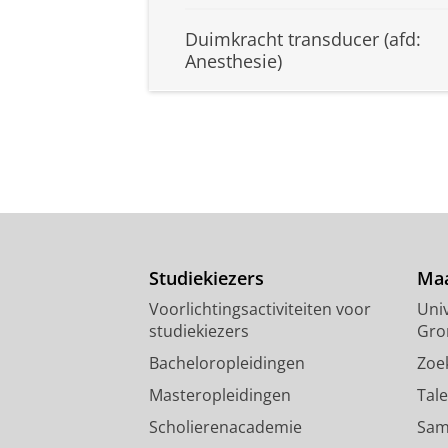
Duimkracht transducer (afd:
Anesthesie)
Studiekiezers
Maa
Voorlichtingsactiviteiten voor
Univ
studiekiezers
Gro
Bacheloropleidingen
Zoe
Masteropleidingen
Tal
Scholierenacademie
Sam