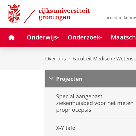
Skip
Skip
to
to
Content
Navigation
breed in kenni
Home
Onderwijs
Onderzoek
Maatsch
Over ons
Faculteit Medische Wetens
Projecten
Special aangepast
ziekenhuisbed voor het meten
propriocepsis
X-Y tafel