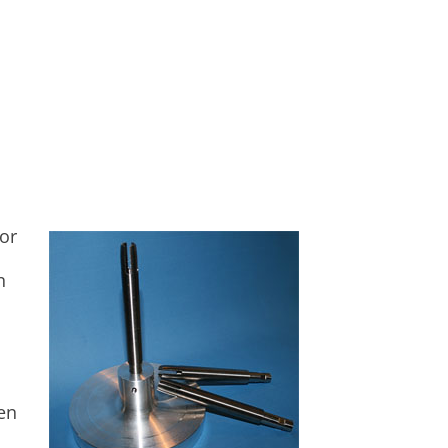
or
n
en