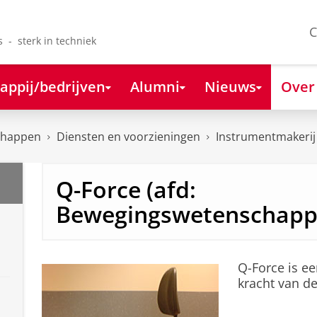
C
s - sterk in techniek
appij/bedrijven
Alumni
Nieuws
Over
chappen
Diensten en voorzieningen
Instrumentmakerij
Q-Force (afd:
Bewegingswetenschapp
Q-Force is e
kracht van d