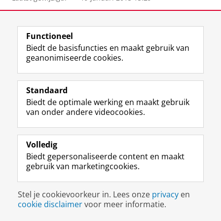
Functioneel
F
L
R
I
Y
Volg de RUG
Biedt de basisfuncties en maakt gebruik van
a
i
S
n
o
geanonimiseerde cookies.
c
n
S
s
u
e
k
-
t
T
Studiekiezers
b
e
f
a
u
Standaard
Maatschappij/bedrijven
o
d
e
g
b
Biedt de optimale werking en maakt gebruik
o
I
e
r
e
Alumni
van onder andere videocookies.
k
n
d
a
-
p
-
R
m
k
Over ons
a
p
i
-
a
g
a
j
a
n
Volledig
i
g
k
c
a
Biedt gepersonaliseerde content en maakt
Disclaimer & Copyright
Privacy
Cookies
n
i
s
c
a
gebruik van marketingcookies.
Inloggen
a
n
u
o
l
R
a
n
u
R
i
R
i
n
i
Stel je cookievoorkeur in. Lees onze
privacy
en
j
i
v
t
j
cookie disclaimer
voor meer informatie.
k
j
e
R
k