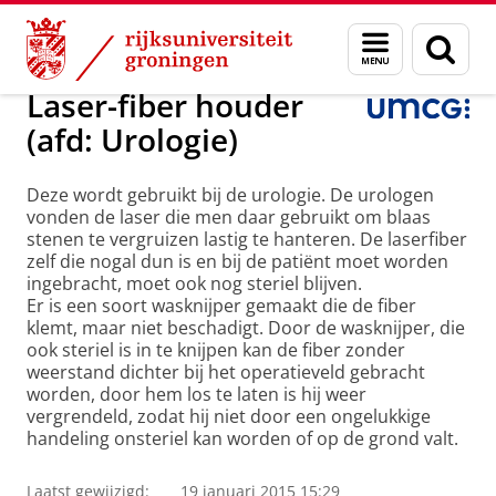
Skip
Skip
Over ons
Projecten
Menu
Zoek
to
to
en
Content
Navigation
zoeken
Laser-fiber houder
(afd: Urologie)
Deze wordt gebruikt bij de urologie. De urologen
vonden de laser die men daar gebruikt om blaas
stenen te vergruizen lastig te hanteren. De laserfiber
zelf die nogal dun is en bij de patiënt moet worden
ingebracht, moet ook nog steriel blijven.
Er is een soort wasknijper gemaakt die de fiber
klemt, maar niet beschadigt. Door de wasknijper, die
ook steriel is in te knijpen kan de fiber zonder
weerstand dichter bij het operatieveld gebracht
worden, door hem los te laten is hij weer
vergrendeld, zodat hij niet door een ongelukkige
handeling onsteriel kan worden of op de grond valt.
Laatst gewijzigd:
19 januari 2015 15:29