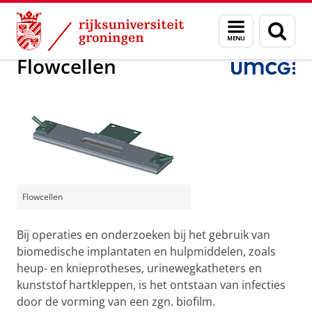
Skip
Skip
Over ons
Projecten
Menu
Zoek
to
to
en
Content
Navigation
zoeken
Flowcellen
Flowcellen
Bij operaties en onderzoeken bij het gebruik van
biomedische implantaten en hulpmiddelen, zoals
heup- en knieprotheses, urinewegkatheters en
kunststof hartkleppen, is het ontstaan van infecties
door de vorming van een zgn. biofilm.