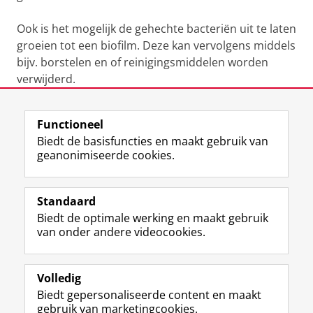
Ook is het mogelijk de gehechte bacteriën uit te laten
groeien tot een biofilm. Deze kan vervolgens middels
bijv. borstelen en of reinigingsmiddelen worden
verwijderd.
Laatst gewijzigd:
19 januari 2015 15:07
Functioneel
Biedt de basisfuncties en maakt gebruik van
geanonimiseerde cookies.
F
L
R
I
Y
Volg de RUG
a
i
S
n
o
Standaard
c
n
S
s
u
Biedt de optimale werking en maakt gebruik
e
k
-
t
T
Studiekiezers
van onder andere videocookies.
b
e
f
a
u
Maatschappij/bedrijven
o
d
e
g
b
o
I
e
r
e
Alumni
k
n
d
a
-
Volledig
p
-
R
m
k
Biedt gepersonaliseerde content en maakt
Over ons
a
p
i
-
a
gebruik van marketingcookies.