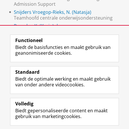
Admission Support
Snijders Vroegop-Rieks, N. (Natasja)
Teamhoofd centrale onderwijsondersteuning
Roo, drs. K. (Karin) de
Teamhoofd centrale onderwijsondersteuning
Functioneel
Biedt de basisfuncties en maakt gebruik van
geanonimiseerde cookies.
F
L
R
I
Y
Volg de RUG
a
i
S
n
o
Standaard
c
n
S
s
u
Biedt de optimale werking en maakt gebruik
e
k
-
t
T
Studiekiezers
van onder andere videocookies.
b
e
f
a
u
Maatschappij/bedrijven
o
d
e
g
b
o
I
e
r
e
Alumni
k
n
d
a
-
Volledig
p
-
R
m
k
Biedt gepersonaliseerde content en maakt
Over ons
a
p
i
-
a
gebruik van marketingcookies.
g
a
j
a
n
i
g
k
c
a