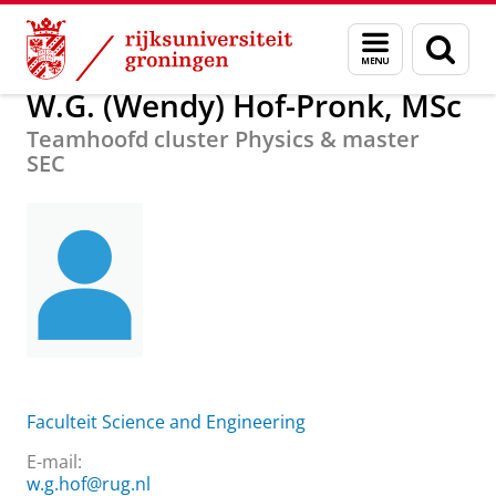
Skip
Skip
Over ons
W.G. (Wendy) Hof-Pronk, MSc
Menu
Zoek
to
to
en
Content
Navigation
zoeken
W.G. (Wendy) Hof-Pronk, MSc
Teamhoofd cluster Physics & master
SEC
Faculteit Science and Engineering
E-mail:
w.g.hof@rug.nl