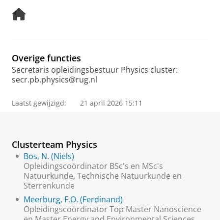
H
o
m
e
p
Overige functies
a
Secretaris opleidingsbestuur Physics cluster:
g
secr.pb.physics@rug.nl
e
Laatst gewijzigd:
21 april 2026 15:11
Clusterteam Physics
Bos, N. (Niels)
Opleidingscoördinator BSc's en MSc's
Natuurkunde, Technische Natuurkunde en
Sterrenkunde
Meerburg, F.O. (Ferdinand)
Opleidingscoördinator Top Master Nanoscience
en Master Energy and Environmental Sciences