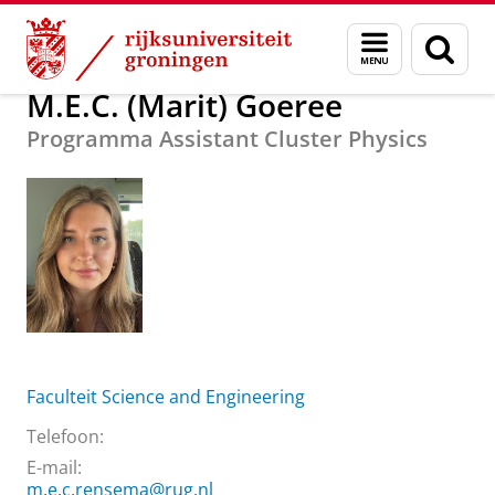
Skip
Skip
Over ons
M.E.C. (Marit) Goeree
Menu
Zoek
to
to
en
Content
Navigation
zoeken
M.E.C. (Marit) Goeree
Programma Assistant Cluster Physics
Faculteit Science and Engineering
Telefoon:
E-mail:
m.e.c.rensema@rug.nl