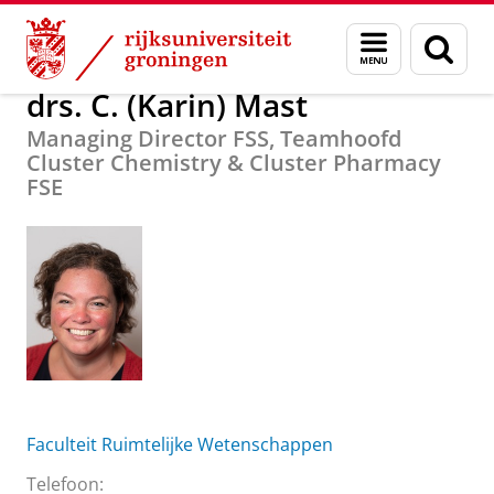
Skip
Skip
Over ons
drs. C. (Karin) Mast
Menu
Zoek
to
to
en
Content
Navigation
zoeken
drs. C. (Karin) Mast
Managing Director FSS, Teamhoofd
Cluster Chemistry & Cluster Pharmacy
FSE
Faculteit Ruimtelijke Wetenschappen
Telefoon: