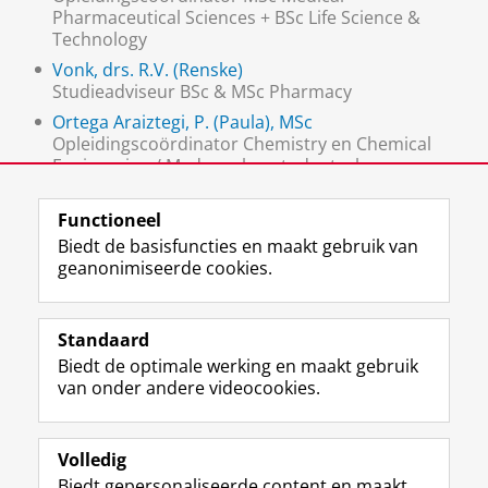
Pharmaceutical Sciences + BSc Life Science &
Technology
Vonk, drs. R.V. (Renske)
Studieadviseur BSc & MSc Pharmacy
Ortega Araiztegi, P. (Paula), MSc
Opleidingscoördinator Chemistry en Chemical
Engineering / Medewerker studentzaken
Farmacie
Functioneel
Biedt de basisfuncties en maakt gebruik van
geanonimiseerde cookies.
F
L
R
I
Y
Volg de RUG
a
i
S
n
o
Standaard
c
n
S
s
u
Biedt de optimale werking en maakt gebruik
e
k
-
t
T
Studiekiezers
van onder andere videocookies.
b
e
f
a
u
Maatschappij/bedrijven
o
d
e
g
b
o
I
e
r
e
Alumni
k
n
d
a
-
Volledig
p
-
R
m
k
Biedt gepersonaliseerde content en maakt