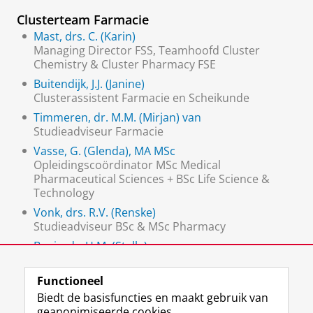
Clusterteam Farmacie
Mast, drs. C. (Karin)
Managing Director FSS, Teamhoofd Cluster
Chemistry & Cluster Pharmacy FSE
Buitendijk, J.J. (Janine)
Clusterassistent Farmacie en Scheikunde
Timmeren, dr. M.M. (Mirjan) van
Studieadviseur Farmacie
Vasse, G. (Glenda), MA MSc
Opleidingscoördinator MSc Medical
Pharmaceutical Sciences + BSc Life Science &
Technology
Vonk, drs. R.V. (Renske)
Studieadviseur BSc & MSc Pharmacy
Banis, dr. H.M. (Stella)
Opleidingscoördinator Farmacie
Functioneel
Biedt de basisfuncties en maakt gebruik van
geanonimiseerde cookies.