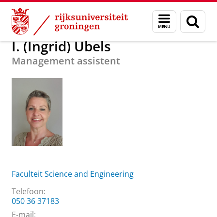
Skip
Skip
Over ons
I. (Ingrid) Ubels
Menu
Zoek
to
to
en
Content
Navigation
zoeken
I. (Ingrid) Ubels
Management assistent
Faculteit Science and Engineering
Telefoon:
050 36 37183
E-mail: