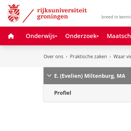
Skip
Skip
to
to
Content
Navigation
breed in kenni
Home
Onderwijs
Onderzoek
Maatsch
Over ons
Praktische zaken
Waar vi
E. (Evelien) Miltenburg, MA
Profiel