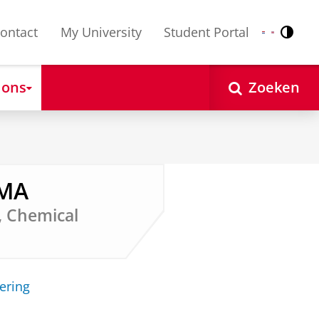
ontact
My University
Student Portal
Contr
Nederlands
English
 ons
Zoeken
 MA
, Chemical
ering