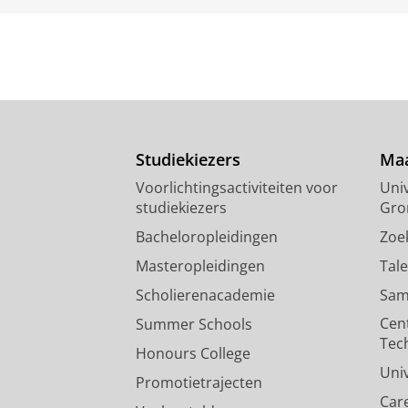
Studiekiezers
Maa
Voorlichtingsactiviteiten voor
Univ
studiekiezers
Gro
Bacheloropleidingen
Zoe
Masteropleidingen
Tal
Scholierenacademie
Sam
Cen
Summer Schools
Tec
Honours College
Uni
Promotietrajecten
Car