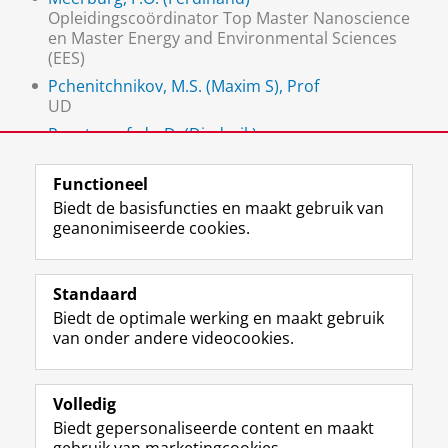
Opleidingscoördinator Top Master Nanoscience
en Master Energy and Environmental Sciences
(EES)
Pchenitchnikov, M.S. (Maxim S), Prof
UD
Roest, prof. dr. D. (Diederik)
Hoogleraar
Functioneel
Biedt de basisfuncties en maakt gebruik van
geanonimiseerde cookies.
F
L
R
I
Y
Volg de RUG
a
i
S
n
o
Standaard
c
n
S
s
u
Biedt de optimale werking en maakt gebruik
e
k
-
t
T
Studiekiezers
van onder andere videocookies.
b
e
f
a
u
Maatschappij/bedrijven
o
d
e
g
b
o
I
e
r
e
Alumni
k
n
d
a
-
Volledig
p
-
R
m
k
Biedt gepersonaliseerde content en maakt
Over ons
a
p
i
-
a