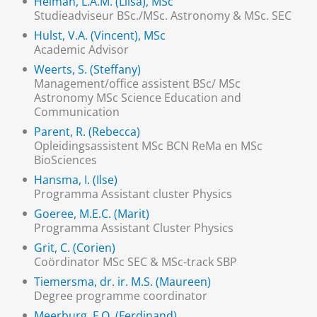
Heiman, L.A.M. (Liisa), MSc
Studieadviseur BSc./MSc. Astronomy & MSc. SEC
Hulst, V.A. (Vincent), MSc
Academic Advisor
Weerts, S. (Steffany)
Management/office assistent BSc/ MSc
Astronomy MSc Science Education and
Communication
Parent, R. (Rebecca)
Opleidingsassistent MSc BCN ReMa en MSc
BioSciences
Hansma, I. (Ilse)
Programma Assistant cluster Physics
Goeree, M.E.C. (Marit)
Programma Assistant Cluster Physics
Grit, C. (Corien)
Coördinator MSc SEC & MSc-track SBP
Tiemersma, dr. ir. M.S. (Maureen)
Degree programme coordinator
Meerburg, F.O. (Ferdinand)