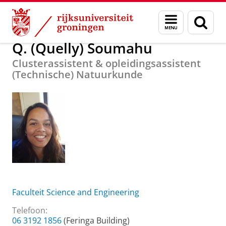
Skip
Skip
Over ons
Q. (Quelly) Soumahu
Menu
Zoek
to
to
en
Content
Navigation
zoeken
Q. (Quelly) Soumahu
Clusterassistent & opleidingsassistent
(Technische) Natuurkunde
Faculteit Science and Engineering
Telefoon:
06 3192 1856
(Feringa Building)